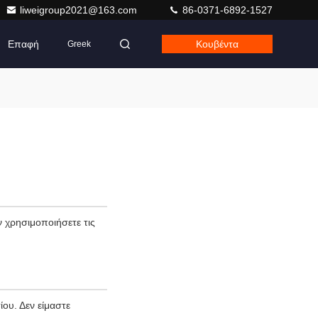
liweigroup2021@163.com
86-0371-6892-1527
Επαφή
Κουβέντα
Greek
 χρησιμοποιήσετε τις
ου. Δεν είμαστε