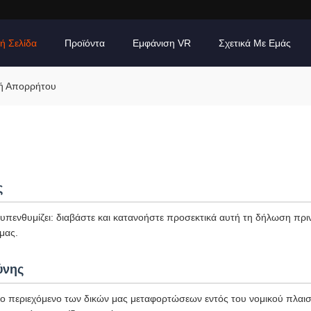
ή Σελίδα
Προϊόντα
Εμφάνιση VR
Σχετικά Με Εμάς
ική Απορρήτου
ς
πενθυμίζει: διαβάστε και κατανοήστε προσεκτικά αυτή τη δήλωση πριν
μας.
ύνης
το περιεχόμενο των δικών μας μεταφορτώσεων εντός του νομικού πλαισί