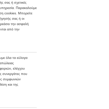
ής σας ή σχετικές
ι υπηρεσία. Παρακαλούμε
ση cookies. Μπορείτε
ήγησής σας ή οι
ρεάσει την ασφαλή
νται από την
με όλα τα εύλογα
 απώλειας
φοριών, ελέγχου
ύς συνεργάτες που
φής συμφωνιών
θέση και της