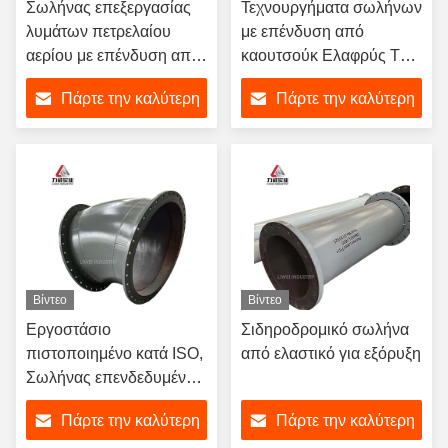
Σωλήνας επεξεργασίας
Τεχνουργήματα σωλήνων
λυμάτων πετρελαίου
με επένδυση από
αερίου με επένδυση από
καουτσούκ Ελαφρύς Tee
καουτσούκ Χαλύβδινος
Reducer Bend Flanged
Πάρτε την καλύτερη
Πάρτε την καλύτερη
σωλήνας ανθεκτικός στη
Connection Carbon Steel
διάβρωση Φλαντζωτός
Shell Corrosion
τιμή
τιμή
αγωγός από χάλυβα
Resistant
άνθρακα
Βίντεο
Βίντεο
Εργοστάσιο
Σιδηροδρομικό σωλήνα
πιστοποιημένο κατά ISO,
από ελαστικό για εξόρυξη
Σωλήνας επενδεδυμένος
με καουτσούκ για τη
Πάρτε την καλύτερη
Πάρτε την καλύτερη
χημική βιομηχανία με