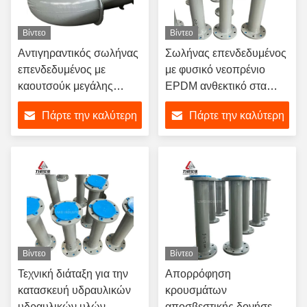
Βίντεο
Βίντεο
Αντιγηραντικός σωλήνας
Σωλήνας επενδεδυμένος
επενδεδυμένος με
με φυσικό νεοπρένιο
καουτσούκ μεγάλης
EPDM ανθεκτικό στα
διάρκειας ζωής, πάχος
χημικά σύμφωνα με τα
Πάρτε την καλύτερη
Πάρτε την καλύτερη
τοιχώματος 2-16mm,
πρότυπα DIN JIS για
προσαρμόσιμος για
αγωγούς αποθείωσης
τιμή
τιμή
αγωγούς σκληρού
εργοστασίων παραγωγής
περιβάλλοντος
ενέργειας
Βίντεο
Βίντεο
Τεχνική διάταξη για την
Απορρόφηση
κατασκευή υδραυλικών
κρουσμάτων
υδραυλικών υλών
αποσβεστικής δονήσεως