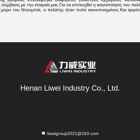
 σύμβαση με την εταιρεία μας.Για να επιτευχθεί η ικανοποίηση του πελ
 χώρο του Ντουμπάι, ο πελάτης ήταν πολύ ικανοποιημένος.Και αργό
Henan Liwei Industry Co., Ltd.
liweigroup2021@163.com