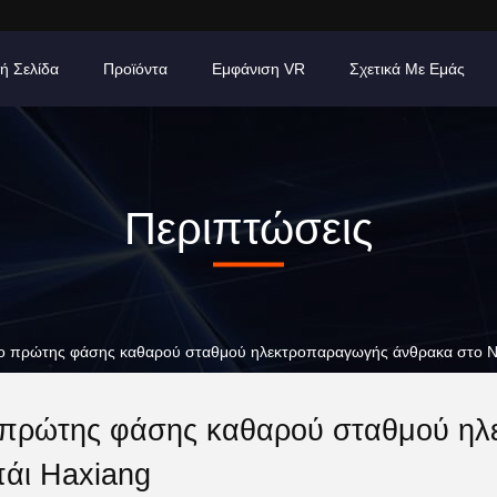
ή Σελίδα
Προϊόντα
Εμφάνιση VR
Σχετικά Με Εμάς
Περιπτώσεις
έδιο πρώτης φάσης καθαρού σταθμού ηλεκτροπαραγωγής άνθρακα στο 
 πρώτης φάσης καθαρού σταθμού η
άι Haxiang