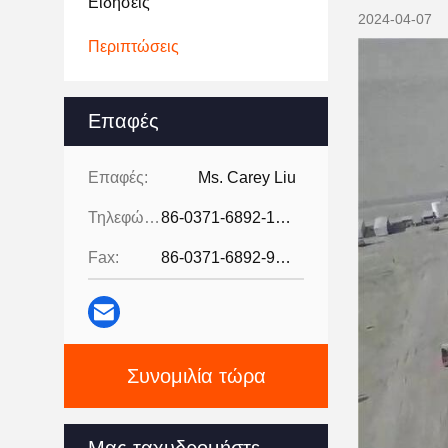
Ειδήσεις
2024-04-07
Περιπτώσεις
Επαφές
Επαφές:
Ms. Carey Liu
Τηλεφώνημα:
86-0371-6892-1527
Fax:
86-0371-6892-9024
Συνομιλία τώρα