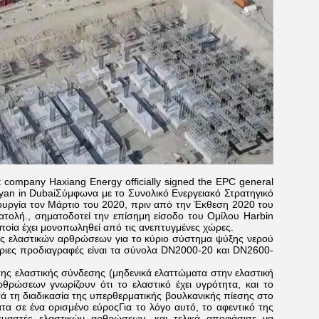
t company Haxiang Energy officially signed the EPC general
ssyan in DubaiΣύμφωνα με το Συνολικό Ενεργειακό Στρατηγικό
τουργία τον Μάρτιο του 2020, πριν από την Έκθεση 2020 του
ατολή., σηματοδοτεί την επίσημη είσοδο του Ομίλου Harbin
οποία έχει μονοπωληθεί από τις ανεπτυγμένες χώρες.
ειας ελαστικών αρθρώσεων για το κύριο σύστημα ψύξης νερού
ριες προδιαγραφές είναι τα σύνολα DN2000-20 και DN2600-
 της ελαστικής σύνδεσης (μηδενικά ελαττώματα στην ελαστική
θρώσεων γνωρίζουν ότι το ελαστικό έχει υγρότητα, και το
ά τη διαδικασία της υπερθερματικής βουλκανικής πίεσης στο
α σε ένα ορισμένο εύροςΓια το λόγο αυτό, το αφεντικό της
κευαστές ελαστικών αρθρώσεων, και τελικά αποφάσισε να