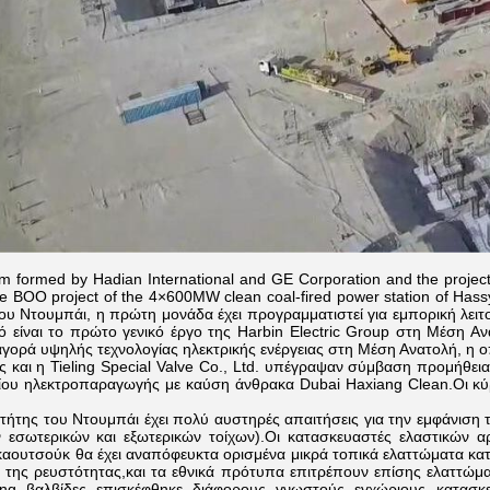
m formed by Hadian International and GE Corporation and the projec
the BOO project of the 4×600MW clean coal-fired power station of Ha
ου Ντουμπάι, η πρώτη μονάδα έχει προγραμματιστεί για εμπορική λει
 είναι το πρώτο γενικό έργο της Harbin Electric Group στη Μέση Αν
 αγορά υψηλής τεχνολογίας ηλεκτρικής ενέργειας στη Μέση Ανατολή, η 
ας και η Tieling Special Valve Co., Ltd. υπέγραψαν σύμβαση προμήθ
ίου ηλεκτροπαραγωγής με καύση άνθρακα Dubai Haxiang Clean.Οι κύ
κτήτης του Ντουμπάι έχει πολύ αυστηρές απαιτήσεις για την εμφάνιση
ν εσωτερικών και εξωτερικών τοίχων).Οι κατασκευαστές ελαστικών αρ
αουτσούκ θα έχει αναπόφευκτα ορισμένα μικρά τοπικά ελαττώματα κατ
της ρευστότητας,και τα εθνικά πρότυπα επιτρέπουν επίσης ελαττώματ
eling βαλβίδες επισκέφθηκε διάφορους γνωστούς εγχώριους κατασ