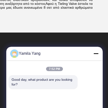
άτη ανεξάρτητα από το κόστοςΑφού η Tieling Valve έστειλε τα
τερα μας έδωσε ανανεωμένα 8 σετ από ελαστικά αρθρώματα
Yamila Yang
7:52 PM
Good day, what product are you looking 
Γρήγορες Συνδέσεις
for?
Σχεδιάγραμμα επιχείρησης
Γύρος εργοστασίων