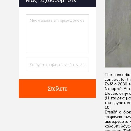
Μας ταχυδρομήστε
The consortiu
contract for 
Σχέδιο 2030 τ
Στείλετε
Ντουμπάι.Αυτό
Electric στην
(Η εταιρεία μ
του εργοστασ
10..
Επειδή ο ιδιο
επιφάνεια τω
ακατέργαστο κ
καλούπι λόγω 
εταιρείας Ti