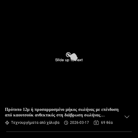
Πρότυπο 12μ ή προσαρμοσμένο μήκος σωλήνας με επένδυση
από καουτσούκ ανθεκτικός στη διάβρωση σωλήνας
κατασκευασμένος στη Χενάν για βιομηχανική χρήση
Τεχνουργήματα από χάλυβα
2026-03-17
69 θέα