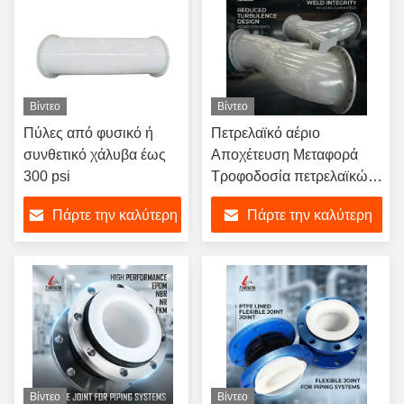
Βίντεο
Βίντεο
Πύλες από φυσικό ή
Πετρελαϊκό αέριο
συνθετικό χάλυβα έως
Αποχέτευση Μεταφορά
300 psi
Τροφοδοσία πετρελαϊκών
σωλήνων με ελαστικό
Πάρτε την καλύτερη
Πάρτε την καλύτερη
επένδυση Περιοχή
θερμοκρασίας -50 έως
τιμή
τιμή
+150 βαθμούς Κελσίου
Απαιτήσεις πελατών
Προσαρμοσμένη
κατασκευή
Βίντεο
Βίντεο