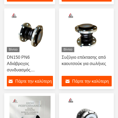
τιμή
τιμή
Βίντεο
Βίντεο
DN150 PN6
Συζύγιο επέκτασης από
Αδιάβροχος
καουτσούκ για σωλήνες
συνδυασμός
επεκτάσεως από
Πάρτε την καλύτερη
Πάρτε την καλύτερη
καουτσούκ διπλής
σφαίρας από PTFE
τιμή
τιμή