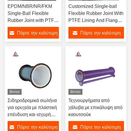
EPDM/NBR/NR/FKM
Customized Single-ball
Single-Ball Flexible
Flexible Rubber Joint With
Rubber Joint with PTFE
PTFE Lining And Flanged
Lining, Stainless Steel
Connection
Πάρτε την καλύτερη
Πάρτε την καλύτερη
Flange Connection,
Suitable for Pressure
τιμή
τιμή
Applications in
Construction Projects
Βίντεο
Βίντεο
Σιδηροδρομικά σωλήνα
Τεχνουργήματα από
για ορυχεία με πλαστική
χάλυβα με επικάλυψη από
επένδυση και ισχυρή
καουτσούκ
αντοχή στη διάβρωση
Πάρτε την καλύτερη
Πάρτε την καλύτερη