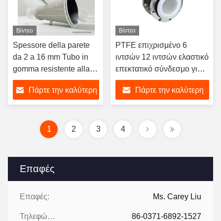
Βίντεο
Βίντεο
Spessore della parete
PTFE επιχρισμένο 6
da 2 a 16 mm Tubo in
ιντσών 12 ιντσών ελαστικό
gomma resistente alla
επεκτατικό σύνδεσμο για
corrosione che offre
σωλήνα
Πάρτε την καλύτερη
Πάρτε την καλύτερη
durata nelle applicazioni
di trasporto di petrolio,
τιμή
τιμή
gas e liquami
1
2
3
4
Επαφές
Επαφές:
Ms. Carey Liu
Τηλεφώνημα:
86-0371-6892-1527