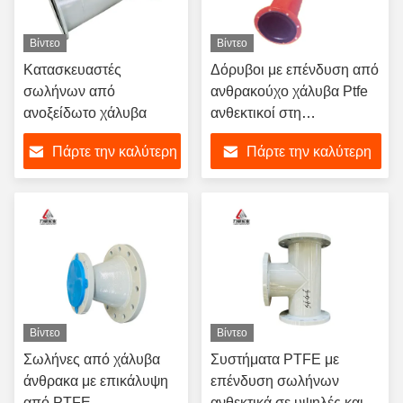
Βίντεο
Βίντεο
Κατασκευαστές
Δόρυβοι με επένδυση από
σωλήνων από
ανθρακούχο χάλυβα Ptfe
ανοξείδωτο χάλυβα
ανθεκτικοί στη
θερμοκρασία ανθεκτικοί
Πάρτε την καλύτερη
Πάρτε την καλύτερη
στην φθορά
τιμή
τιμή
Βίντεο
Βίντεο
Σωλήνες από χάλυβα
Συστήματα PTFE με
άνθρακα με επικάλυψη
επένδυση σωλήνων
από PTFE
ανθεκτικά σε υψηλές και