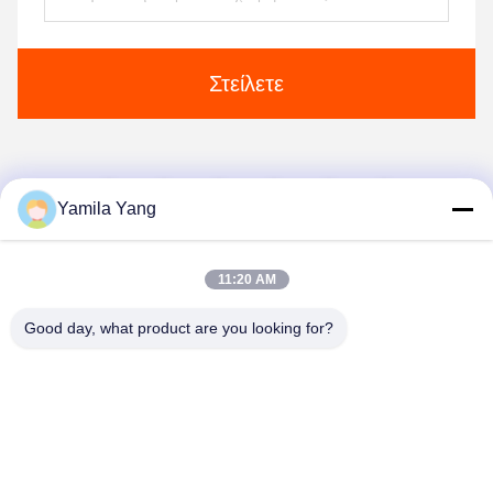
Στείλετε
1
2
3
4
Yamila Yang
11:20 AM
Good day, what product are you looking for?
Henan Liwei Industry Co., Ltd.
liweigroup2021@163.com