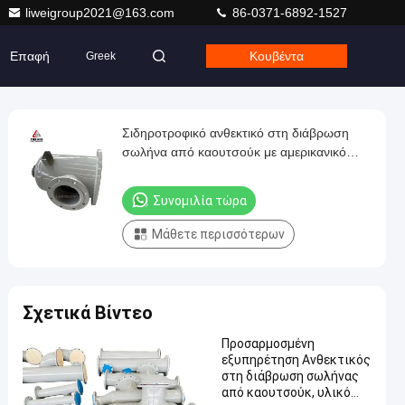
liweigroup2021@163.com
86-0371-6892-1527
Επαφή
Κουβέντα
Greek
Σιδηροτροφικό ανθεκτικό στη διάβρωση
σωλήνα από καουτσούκ με αμερικανικό
πρότυπο κατασκευή αδιάβρωστων
σωλήνων από χάλυβα για τη μεταφορά
Συνομιλία τώρα
βιομηχανικών υγρών
Μάθετε περισσότερων
Σχετικά Βίντεο
Προσαρμοσμένη
εξυπηρέτηση Ανθεκτικός
στη διάβρωση σωλήνας
από καουτσούκ, υλικό