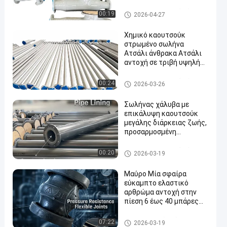
επιλεξιμό για επένδυση
σωλήνων από χάλυβα σε
Τεχνουργήματα από χάλυβα
00:19
2026-04-27
πρότυπα μήκη 6m ή
προσαρμοσμένο για
Χημικό καουτσούκ
αντοχή
στρωμένο σωλήνα
Ατσάλι άνθρακα Ατσάλι
αντοχή σε τριβή υψηλή
en
κατασκευασμένη για
μακροχρόνια
Τεχνουργήματα από χάλυβα
00:24
2026-03-26
βιομηχανική
Σωλήνας χάλυβα με
επικάλυψη καουτσούκ
μεγάλης διάρκειας ζωής,
προσαρμοσμένη
επένδυση, προαιρετικό
υλικό, ανθεκτικό στη
Τεχνουργήματα από χάλυβα
00:20
2026-03-19
διάβρωση, βιομηχανικό
Μαύρο Μία σφαίρα
εύκαμπτο ελαστικό
αρθρώμα αντοχή στην
πίεση 6 έως 40 μπάρες
PN6 PN40 ανθεκτικό και
για βιομηχανικά
Μονοσφαιρικές εύκαμπτες ε
07:22
2026-03-19