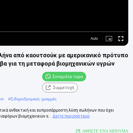
Auto
Picture-
Fullscre
in-
Picture
λήνα από καουτσούκ με αμερικανικό πρότυπο
α για τη μεταφορά βιομηχανικών υγρών
Συνομιλία τώρα
Συμμετοχή
να
#
Σιδηροδρομικές γραμμές
ετικά ανθεκτική και ευπροσάρμοστη λύση σωλήνων που έχει
διαφόρων βιομηχανικών ε...
Δείτε περισσότερα
ΑΦΗΣΤΕ ΕΝΑ ΜΗΝΥΜΑ