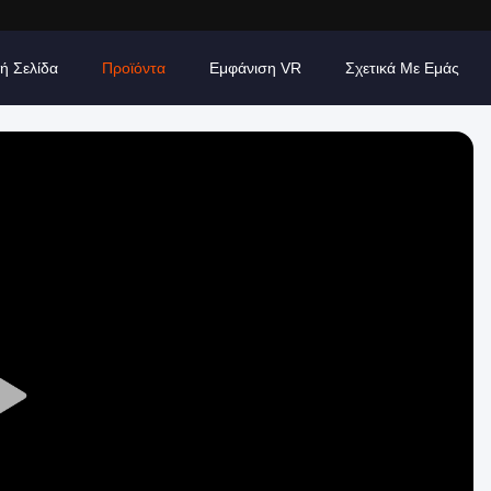
ή Σελίδα
Προϊόντα
Εμφάνιση VR
Σχετικά Με Εμάς
Play
Video