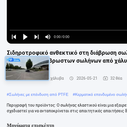
Loaded
:
0%
0:00
/
0:00
Play
Play
Play
Mute
Current
Duration
next
next
Σιδηροτροφικό ανθεκτικό στη διάβρωση σω
Time
κατασκευή αδιάβρωστων σωλήνων από χάλυβ
Τεχνουργήματα από χάλυβα
2026-05-21
32 θέα
#
Σωλήνες με επένδυση από PTFE
#
Κερματικό επενδυμένο σωλή
Περιγραφή του προϊόντος: Ο σωλήνας ελαστικού είναι μια εξαιρ
σχεδιαστεί για να ανταποκρίνεται στις απαιτητικές απαιτήσεις 
Μηνύματα επισκέπτη