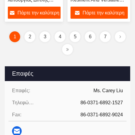
σφαίρας ευέλικτος
Pipe Connections
Πάρτε την καλύτερη
Πάρτε την καλύτερη
ελαστικός συνδυασμός
ιδανικός για σταθμούς
τιμή
τιμή
παραγωγής ενέργειας
και εφαρμογές βαριάς
1
2
3
4
5
6
7
βιομηχανίας
Επαφές
Επαφές:
Ms. Carey Liu
Τηλεφώνημα:
86-0371-6892-1527
Fax:
86-0371-6892-9024