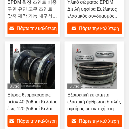
EPDM 확장 조인트 이중
Υλικό σώματος EPDM
구면 유연 고무 조인트
Διπλή σφαίρα Ευέλικτος
맞춤 제작 가능 내구성
ελαστικός συνδυασμός
산업용
από καουτσούκ
Πάρτε την καλύτερη
Πάρτε την καλύτερη
σχεδιασμένος με φτερωτά
άκρα που εξασφαλίζουν τη
τιμή
τιμή
σφραγίδα και την ευελιξία
στα συστήματα μεταφοράς
υγρών
Βίντεο
Βίντεο
Εύρος θερμοκρασίας
Εξαιρετική εύκαμπτη
μείον 40 βαθμοί Κελσίου
ελαστική άρθρωση διπλής
έως 120 βαθμοί Κελσίου
σφαίρας με αντοχή στη
Διπλή σφαιρική
διάβρωση και δυνατότητα
Πάρτε την καλύτερη
Πάρτε την καλύτερη
εύκαμπτη σύνδεση από
αξονικής κίνησης