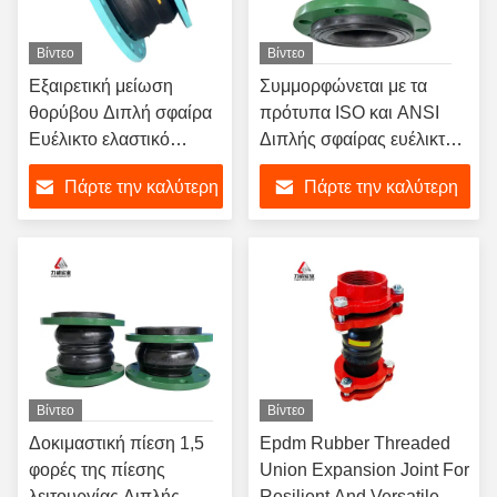
Βίντεο
Βίντεο
Εξαιρετική μείωση
Συμμορφώνεται με τα
θορύβου Διπλή σφαίρα
πρότυπα ISO και ANSI
Ευέλικτο ελαστικό
Διπλής σφαίρας ευέλικτη
αρθρό Εύκολη
ελαστική κοινή καουτσούκ
Πάρτε την καλύτερη
Πάρτε την καλύτερη
εγκατάσταση
απορρόφηση κρουσμάτων
Τυποποιημένες
ANSI NSF 61
τιμή
τιμή
συνδέσεις φλάντζης
πιστοποιημένο για
Αειφόρος απόδοση
βιομηχανικές εφαρμογές
Βίντεο
Βίντεο
Δοκιμαστική πίεση 1,5
Epdm Rubber Threaded
φορές της πίεσης
Union Expansion Joint For
λειτουργίας Διπλής
Resilient And Versatile