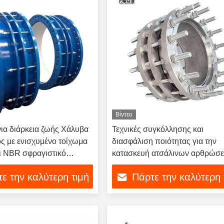
Βίντεο
ια διάρκεια ζωής Χάλυβα
Τεχνικές συγκόλλησης και
 με ενισχυμένο τοίχωμα
διασφάλιση ποιότητας για την
ι NBR σφραγιστικό
κατασκευή ατσάλινων αρθρώσ
ε την καλύτερη τιμή
Πάρτε την καλύτερη 