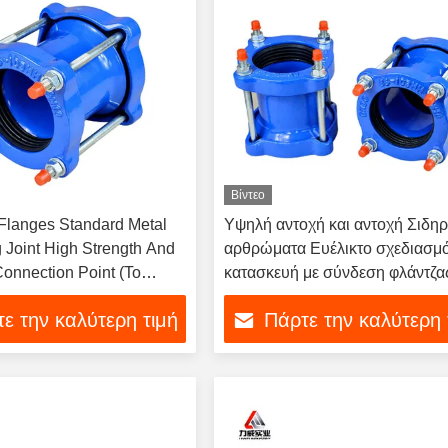
Βίντεο
langes Standard Metal
Υψηλή αντοχή και αντοχή Σιδηρ
 Joint High Strength And
αρθρώματα Ευέλικτο σχεδιασμό
Connection Point (Το
κατασκευή με σύνδεση φλάντζα
δεσης υψηλής αντοχής και
ε την καλύτερη τιμή
Πάρτε την καλύτερη 
ητας)