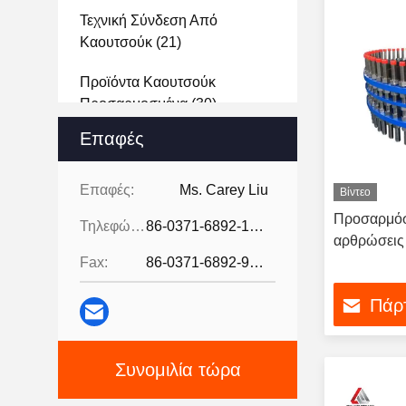
Τεχνική Σύνδεση Από
Καουτσούκ
(21)
Προϊόντα Καουτσούκ
Προσαρμοσμένα
(30)
Επαφές
Μεταλλικός Αντισταθμιστής
Κυματισμού
(40)
Επαφές:
Ms. Carey Liu
Βίντεο
Σιδηρουργικές Αρθρώσεις
Προσαρμόσ
Τηλεφώνημα:
86-0371-6892-1527
(27)
αρθρώσεις
Fax:
86-0371-6892-9024
Τεχνουργήματα Από Ελαστικό
(37)
Πάρτ
Συνομιλία τώρα