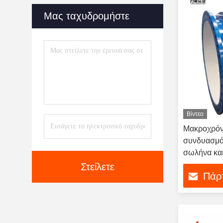
Μας ταχυδρομήστε
Βίντεο
Μακροχρόν
συνδυασμός
σωλήνα κα
δαχτυλίδι
Στείλετε
Πάρτ