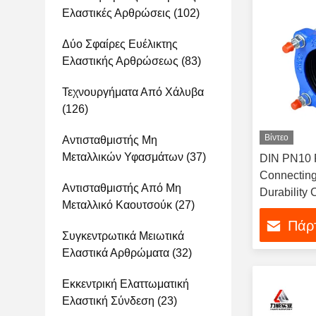
Ελαστικές Αρθρώσεις
(102)
Δύο Σφαίρες Ευέλικτης
Ελαστικής Αρθρώσεως
(83)
Τεχνουργήματα Από Χάλυβα
(126)
Βίντεο
Αντισταθμιστής Μη
Μεταλλικών Υφασμάτων
(37)
DIN PN10 F
Connecting
Αντισταθμιστής Από Μη
Durability 
Μεταλλικό Καουτσούκ
(27)
σημείο σύν
Πάρτ
ανθεκτικότ
Συγκεντρωτικά Μειωτικά
Ελαστικά Αρθρώματα
(32)
Εκκεντρική Ελαττωματική
Ελαστική Σύνδεση
(23)