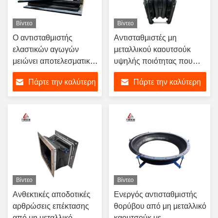
Βίντεο
Βίντεο
Ο αντισταθμιστής
Αντισταθμιστές μη
ελαστικών αγωγών
μεταλλικού καουτσούκ
μειώνει αποτελεσματικά
υψηλής ποιότητας που
τη μετάδοση θορύβου
εξασφαλίζουν την ευελιξία
Πάρτε την καλύτερη
Πάρτε την καλύτερη
και δονήσεων στο ρεύμα
και τη διάρκεια ζωής σε
αέρα για εφαρμογές
βιομηχανικούς αγωγούς
τιμή
τιμή
μηχανικής
Βίντεο
Βίντεο
Ανθεκτικές αποδοτικές
Ενεργός αντισταθμιστής
αρθρώσεις επέκτασης
θορύβου από μη μεταλλικό
από μη μεταλλικό
καουτσούκ με