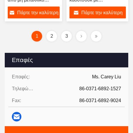
καουτσούκ για έλεγχο
πιστοποίηση CO
Πάρτε την καλύτερη
Πάρτε την καλύτερη
θερμοκρασίας και
δονήσεων
τιμή
τιμή
1
2
3
Επαφές
Επαφές:
Ms. Carey Liu
Τηλεφώνημα:
86-0371-6892-1527
Fax:
86-0371-6892-9024