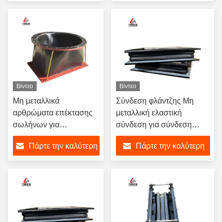
ευελιξία, σχεδιασμένος
τιμή
τιμή
για στεγανοποίηση σε
χημικές και διαβρωτικές
συνθήκες
Βίντεο
Βίντεο
Μη μεταλλικά
Σύνδεση φλάντζης Μη
αρθρώματα επέκτασης
μεταλλική ελαστική
σωλήνων για
σύνδεση για σύνδεση
περιβάλλοντα υψηλής
θερμού αέρα
Πάρτε την καλύτερη
Πάρτε την καλύτερη
έντασης και υψηλής
δόνησης
τιμή
τιμή