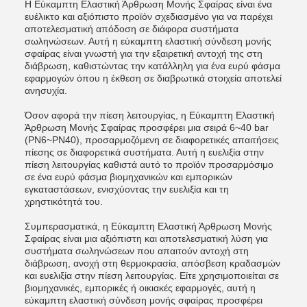
Η Εύκαμπτη Ελαστική Άρθρωση Μονής Σφαίρας είναι ένα
ευέλικτο και αξιόπιστο προϊόν σχεδιασμένο για να παρέχει
αποτελεσματική απόδοση σε διάφορα συστήματα
σωληνώσεων. Αυτή η εύκαμπτη ελαστική σύνδεση μονής
σφαίρας είναι γνωστή για την εξαιρετική αντοχή της στη
διάβρωση, καθιστώντας την κατάλληλη για ένα ευρύ φάσμα
εφαρμογών όπου η έκθεση σε διαβρωτικά στοιχεία αποτελεί
ανησυχία.
Όσον αφορά την πίεση λειτουργίας, η Εύκαμπτη Ελαστική
Άρθρωση Μονής Σφαίρας προσφέρει μια σειρά 6~40 bar
(PN6~PN40), προσαρμοζόμενη σε διαφορετικές απαιτήσεις
πίεσης σε διαφορετικά συστήματα. Αυτή η ευελιξία στην
πίεση λειτουργίας καθιστά αυτό το προϊόν προσαρμόσιμο
σε ένα ευρύ φάσμα βιομηχανικών και εμπορικών
εγκαταστάσεων, ενισχύοντας την ευελιξία και τη
χρηστικότητά του.
Συμπερασματικά, η Εύκαμπτη Ελαστική Άρθρωση Μονής
Σφαίρας είναι μια αξιόπιστη και αποτελεσματική λύση για
συστήματα σωληνώσεων που απαιτούν αντοχή στη
διάβρωση, ανοχή στη θερμοκρασία, απόσβεση κραδασμών
και ευελιξία στην πίεση λειτουργίας. Είτε χρησιμοποιείται σε
βιομηχανικές, εμπορικές ή οικιακές εφαρμογές, αυτή η
εύκαμπτη ελαστική σύνδεση μονής σφαίρας προσφέρει