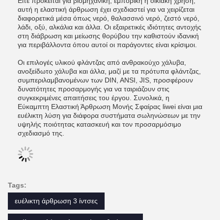
Είτε πρόκειται για βιομηχανική, εμπορική ή οικιακή χρήση,
αυτή η ελαστική άρθρωση έχει σχεδιαστεί για να χειρίζεται
διαφορετικά μέσα όπως νερό, θαλασσινό νερό, ζεστό νερό,
λάδι, οξύ, αλκάλια και άλλα. Οι εξαιρετικές ιδιότητες αντοχής
στη διάβρωση και μείωσης θορύβου την καθιστούν ιδανική
για περιβάλλοντα όπου αυτοί οι παράγοντες είναι κρίσιμοι.
Οι επιλογές υλικού φλάντζας από ανθρακούχο χάλυβα,
ανοξείδωτο χάλυβα και άλλα, μαζί με τα πρότυπα φλάντζας,
συμπεριλαμβανομένων των DIN, ANSI, JIS, προσφέρουν
δυνατότητες προσαρμογής για να ταιριάζουν στις
συγκεκριμένες απαιτήσεις του έργου. Συνολικά, η
Εύκαμπτη Ελαστική Άρθρωση Μονής Σφαίρας liwei είναι μια
ευέλικτη λύση για διάφορα συστήματα σωληνώσεων με την
υψηλής ποιότητας κατασκευή και τον προσαρμόσιμο
σχεδιασμό της.
Tags:
ευέλικτη άρθρωση 3 ίντσες