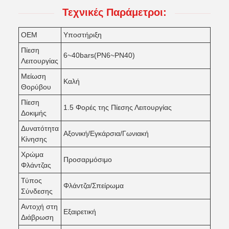
Τεχνικές Παράμετροι:
OEM
Υποστήριξη
Πίεση
6~40bars(PN6~PN40)
Λειτουργίας
Μείωση
Καλή
Θορύβου
Πίεση
1.5 Φορές της Πίεσης Λειτουργίας
Δοκιμής
Δυνατότητα
Αξονική/Εγκάρσια/Γωνιακή
Κίνησης
Χρώμα
Προσαρμόσιμο
Φλάντζας
Τύπος
Φλάντζα/Σπείρωμα
Σύνδεσης
Αντοχή στη
Εξαιρετική
Διάβρωση