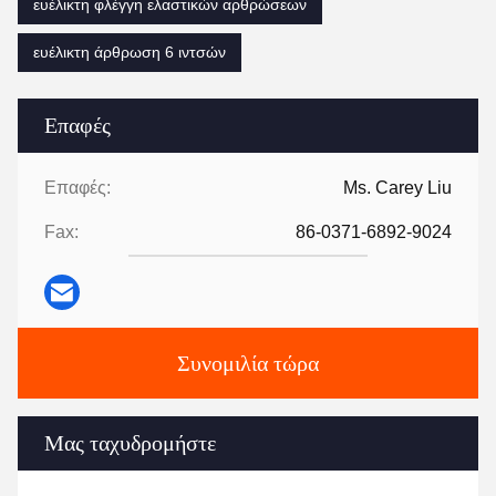
ευέλικτη φλέγγη ελαστικών αρθρώσεων
ευέλικτη άρθρωση 6 ιντσών
Επαφές
Επαφές:
Ms. Carey Liu
Fax:
86-0371-6892-9024
Συνομιλία τώρα
Μας ταχυδρομήστε