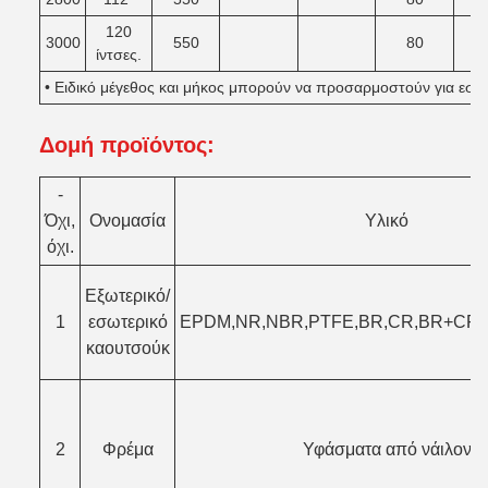
120
3000
550
80
ίντσες.
• Ειδικό μέγεθος και μήκος μπορούν να προσαρμοστούν για εσά
Δομή προϊόντος
:
-
Όχι,
Ονομασία
Υλικό
όχι.
Εξωτερικό/
1
εσωτερικό
EPDM,NR,NBR,PTFE,BR,CR,BR+CR,F
καουτσούκ
2
Φρέμα
Υφάσματα από νάιλον