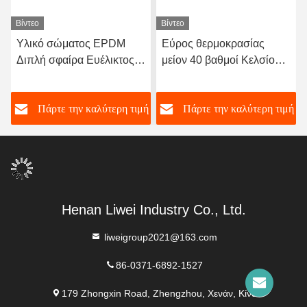
Βίντεο
Βίντεο
Υλικό σώματος EPDM
Εύρος θερμοκρασίας
Διπλή σφαίρα Ευέλικτος
μείον 40 βαθμοί Κελσίου
ελαστικός συνδυασμός
έως 120 βαθμοί Κελσίου
από καουτσούκ
Διπλή σφαιρική εύκαμπτη
ή
Πάρτε την καλύτερη τιμή
Πάρτε την καλύτερη τιμή
σχεδιασμένος με φτερωτά
σύνδεση από καουτσούκ
άκρα που εξασφαλίζουν τη
Μεγάλη διάρκεια ζωής
σφραγίδα και την ευελιξία
Υποστήριξη OEM Custom
στα συστήματα μεταφοράς
υγρών
Henan Liwei Industry Co., Ltd.
liweigroup2021@163.com
86-0371-6892-1527
179 Zhongxin Road, Zhengzhou, Χενάν, Κίνα