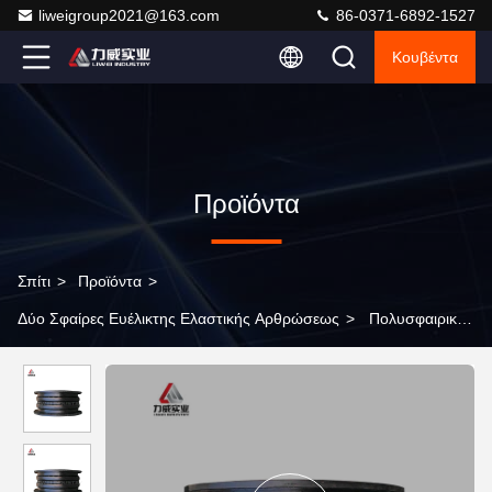
liweigroup2021@163.com
86-0371-6892-1527
Κουβέντα
Προϊόντα
Σπίτι
>
Προϊόντα
>
Δύο Σφαίρες Ευέλικτης Ελαστικής Αρθρώσεως
>
Πολυσφαιρική
ευέλικτη ελαστική σύνδεση με σχεδίαση με σύνδεση φλάντζης
τύπου 4" 5" 6"