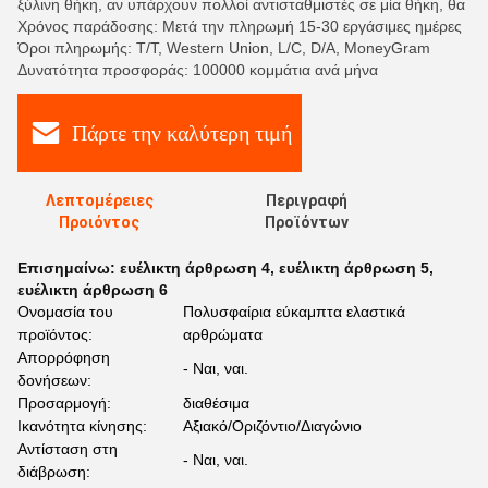
ξύλινη θήκη, αν υπάρχουν πολλοί αντισταθμιστές σε μία θήκη, θα
Χρόνος παράδοσης: Μετά την πληρωμή 15-30 εργάσιμες ημέρες
Όροι πληρωμής: T/T, Western Union, L/C, D/A, MoneyGram
Δυνατότητα προσφοράς: 100000 κομμάτια ανά μήνα
Πάρτε την καλύτερη τιμή
Λεπτομέρειες
Περιγραφή
Προιόντος
Προϊόντων
Επισημαίνω:
ευέλικτη άρθρωση 4
,
ευέλικτη άρθρωση 5
,
ευέλικτη άρθρωση 6
Ονομασία του
Πολυσφαίρια εύκαμπτα ελαστικά
προϊόντος:
αρθρώματα
Απορρόφηση
- Ναι, ναι.
δονήσεων:
Προσαρμογή:
διαθέσιμα
Ικανότητα κίνησης:
Αξιακό/Οριζόντιο/Διαγώνιο
Αντίσταση στη
- Ναι, ναι.
διάβρωση: