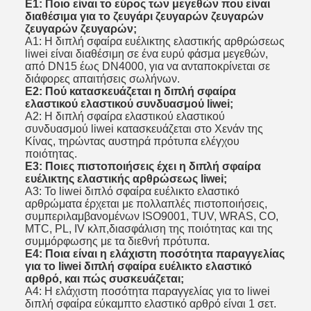
Ε1: Ποιο είναι το εύρος των μεγεθών που είναι
διαθέσιμα για το ζευγάρι ζευγαρών ζευγαρών
ζευγαρών ζευγαρών;
Α1: Η διπλή σφαίρα ευέλικτης ελαστικής αρθρώσεως
liwei είναι διαθέσιμη σε ένα ευρύ φάσμα μεγεθών,
από DN15 έως DN4000, για να ανταποκρίνεται σε
διάφορες απαιτήσεις σωλήνων.
Ε2: Πού κατασκευάζεται η διπλή σφαίρα
ελαστικού ελαστικού συνδυασμού liwei;
Α2: Η διπλή σφαίρα ελαστικού ελαστικού
συνδυασμού liwei κατασκευάζεται στο Χενάν της
Κίνας, τηρώντας αυστηρά πρότυπα ελέγχου
ποιότητας.
Ε3: Ποιες πιστοποιήσεις έχει η διπλή σφαίρα
ευέλικτης ελαστικής αρθρώσεως liwei;
Α3: Το liwei διπλό σφαίρα ευέλικτο ελαστικό
αρθρώματα έρχεται με πολλαπλές πιστοποιήσεις,
συμπεριλαμβανομένων ISO9001, TUV, WRAS, CO,
MTC, PL, IV κλπ,διασφάλιση της ποιότητας και της
συμμόρφωσης με τα διεθνή πρότυπα.
Ε4: Ποια είναι η ελάχιστη ποσότητα παραγγελίας
για το liwei διπλή σφαίρα ευέλικτο ελαστικό
αρθρό, και πώς συσκευάζεται;
Α4: Η ελάχιστη ποσότητα παραγγελίας για το liwei
διπλή σφαίρα εύκαμπτο ελαστικό αρθρό είναι 1 σετ.