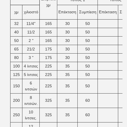
χμ
χμ
χιλιοστό
Επέκταση
Συμπίεση
Επέκταση
Σύν
32
11/4"
165
30
50
40
11/2
165
30
50
50
2 "
165
30
50
65
21/2
175
30
50
80
3 "
175
30
50
100
4 ίντσες
225
35
50
125
5 ίντσες
225
35
50
6
150
225
35
50
ιντσών
8
200
325
35
60
ιντσών.
10
250
325
35
60
ίντσες.
12