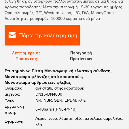
ξύλινη θήκη, αν υπάρχουν πολλοί αντισταθμιστές σε μία θήκη, θα
Χρόνος παράδοσης: Μετά την πληρωμή 15-30 εργάσιμες ημέρες
Όροι πληρωμής: T/T, Western Union, L/C, D/A, MoneyGram
Δυνατότητα προσφοράς: 100000 κομμάτια ανά μήνα
Πάρτε την καλύτερη τιμή
Λεπτομέρειες
Περιγραφή
Προιόντος
Προϊόντων
Επισημαίνω:
Πίεση Μονοσφαιρική ελαστική σύνδεση
,
Μονόσφαιρα φλάντζης από καουτσούκ
,
Μονόσφαιρα αρθρώσεων φλέβας
Ονομασία:
αντισταθμιστής καουτσούκ
μέγεθος:
DN15-DN4000
Υλικό:
NR, NBR, SBR, EPDM, κλπ.
Εργασιακή
6-40bars ((PN6-PN40)
πίεση:
Αέρας, νερό, λύματα, οξύ, πετρέλαιο, αμμολιθός,
Εφαρμογή:
κλπ.