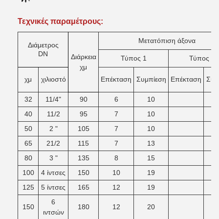
Τεχνικές παραμέτρους:
Μετατόπιση άξονα
Διάμετρος
D
N
Διάρκεια
Τύπος 1
Τύπος 2
χμ
χμ
χιλιοστό
Επέκταση
Συμπίεση
Επέκταση
Σύν
32
11/4"
90
6
10
40
11/2
95
7
10
50
2 "
105
7
10
65
21/2
115
7
13
80
3 "
135
8
15
100
4 ίντσες
150
10
19
125
5 ίντσες
165
12
19
6
150
180
12
20
ιντσών