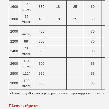
64
1600
350
18
25
60
ίντσες
72
1800
400
18
25
60
ίντσες.
80
2000
450
70
ίντσες.
2200
88"
500
70
96
2400
500
80
ίντσες.
104
2600
500
85
ίντσες
2800
112"
550
85
120
3000
550
85
ίντσες.
• Ειδικό μέγεθος και μήκος μπορούν να προσαρμοστούν για εσά
Πλεονεκτήματα