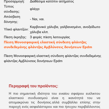
Προσαρμογή:
Διαθέσιμα κατόπιν αιτήματος
Τύπος
φλέγγι
σύνδεσης:
Απόσβεση
- Ναι, ναι.
δόνησης:
Καρβονικό χάλυβα, γαλβανισμένο, ανοξείδωτο
Υλικό φλαντζών:
χάλυβα κλπ.
Πίεση έκρηξης:
3 φορές πίεση λειτουργίας
Πίεση Μονοσφαιρική ελαστική σύνδεση φλάντζας
συνδεδεμένης φλάντζας Αμβλύνσεις δονήσεων Epdm
Πίεση Μονοσφαιρική ελαστική σύνδεση φλάντζας συνδεδεμένης
φλάντζας Αμβλύνσεις δονήσεων Epdm
Περιγραφή του προϊόντος:
Η πιο σημαντική ιδιότητα του ενιαίου σφαίρου ευέλικτου
ελαστικού συνδυασμού είναι η ικανότητά του να
απομακρύνει τις δονήσεις.αλλά συμβάλλει επίσης στην
παροχή ενός ασφαλέστερου και πιο ήσυχου περιβάλλοντος