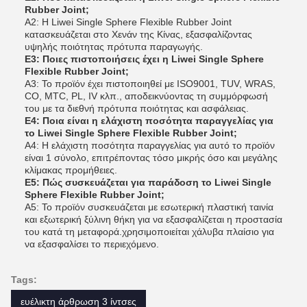
Rubber Joint;
Α2: Η Liwei Single Sphere Flexible Rubber Joint
κατασκευάζεται στο Χενάν της Κίνας, εξασφαλίζοντας
υψηλής ποιότητας πρότυπα παραγωγής.
Ε3: Ποιες πιστοποιήσεις έχει η Liwei Single Sphere
Flexible Rubber Joint;
Α3: Το προϊόν έχει πιστοποιηθεί με ISO9001, TUV, WRAS,
CO, MTC, PL, IV κλπ., αποδεικνύοντας τη συμμόρφωσή
του με τα διεθνή πρότυπα ποιότητας και ασφάλειας.
Ε4: Ποια είναι η ελάχιστη ποσότητα παραγγελίας για
το Liwei Single Sphere Flexible Rubber Joint;
Α4: Η ελάχιστη ποσότητα παραγγελίας για αυτό το προϊόν
είναι 1 σύνολο, επιτρέποντας τόσο μικρής όσο και μεγάλης
κλίμακας προμήθειες.
Ε5: Πώς συσκευάζεται για παράδοση το Liwei Single
Sphere Flexible Rubber Joint;
Α5: Το προϊόν συσκευάζεται με εσωτερική πλαστική ταινία
και εξωτερική ξύλινη θήκη για να εξασφαλίζεται η προστασία
του κατά τη μεταφορά.χρησιμοποιείται χάλυβα πλαίσιο για
να εξασφαλίσει το περιεχόμενο.
Tags:
ευέλικτη άρθρωση 3 ίντσες