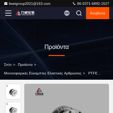
liweigroup2021@163.com
86-0371-6892-1527
Κουβέντα
Προϊόντα
Σπίτι
>
Προϊόντα
>
Μονοσφαιρικές Εύκαμπτες Ελαστικές Αρθρώσεις
>
PTFE
επιχρισμένο 6 ιντσών 12 ιντσών ελαστικό επεκτατικό σύνδεσμο
για σωλήνα