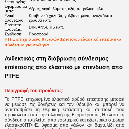
λειτουργίας:
Εφαρμόσιμα
Αέρας, νερό, λύματα, οξύ, πετρέλαιο, κλπ.
μέσα:
Υλικό
Καρβονικό χάλυβα, γαλβανισμένο, ανοξείδωτο
φλαντζών:
χάλυβα κλπ.
Πρότυπο
DIN, ANSI, JIS κλπ.
φλάντζας:
Σχεδίαση:
Προσφορά
PTFE επιχρισμένο 6 ιντσών 12 ιντσών ελαστικό επεκτατικό
σύνδεσμο για σωλήνα
Ανθεκτικός στη διάβρωση σύνδεσμος
επέκτασης από ελαστικό με επένδυση από
PTFE
Περιγραφή του προϊόντος:
Το PTFE επιχρισμένο ελαστικό αρθρό επέκτασης μπορεί
να μειώσει τις δονήσεις και τον θόρυβο και μπορεί να
αντισταθμίσει τη θερμική επέκταση και συστολή που
προκαλείται από την αλλαγή της θερμοκρασίας.Η ελαστική
σύνδεση αποτελείται από εσωτερικό και εξωτερικό στρώμα
ελαστικούΠΤΦΕ, ύφασμα από νάιλον και δαχτυλίδι από