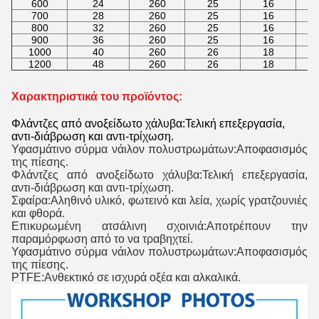
600
24
260
25
16
700
28
260
25
16
800
32
260
25
16
900
36
260
25
16
1000
40
260
26
18
1200
48
260
26
18
Χαρακτηριστικά του προϊόντος:
Φλάντζες από ανοξείδωτο χάλυβα:Τελική επεξεργασία,
αντι-διάβρωση και αντι-τρίχωση.
Υφασμάτινο σύρμα νάιλον πολυστρωμάτων:Αποφασισμός
της πίεσης.
Φλάντζες από ανοξείδωτο χάλυβα:Τελική επεξεργασία,
αντι-διάβρωση και αντι-τρίχωση.
Σφαίρα:Αληθινό υλικό, φωτεινό και λεία, χωρίς γρατζουνιές
και φθορά.
Επικυρωμένη ατσάλινη σχοινιά:Αποτρέπουν την
παραμόρφωση από το να τραβηχτεί.
Υφασμάτινο σύρμα νάιλον πολυστρωμάτων:Αποφασισμός
της πίεσης.
PTFE:Ανθεκτικό σε ισχυρά οξέα και αλκαλικά.