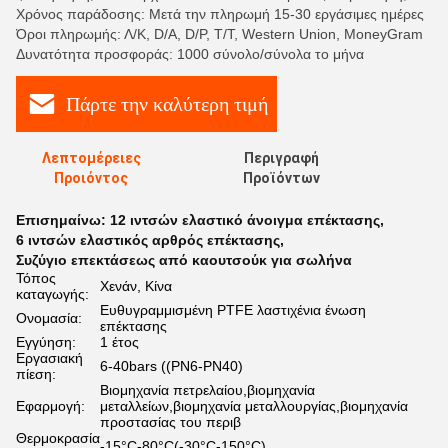
Χρόνος παράδοσης: Μετά την πληρωμή 15-30 εργάσιμες ημέρες
Όροι πληρωμής: Λ/Κ, D/A, D/P, T/T, Western Union, MoneyGram
Δυνατότητα προσφοράς: 1000 σύνολο/σύνολα το μήνα
Πάρτε την καλύτερη τιμή
Λεπτομέρειες
Περιγραφή
Προιόντος
Προϊόντων
Επισημαίνω:
12 ιντσών ελαστικό άνοιγμα επέκτασης
,
6 ιντσών ελαστικός αρθρός επέκτασης
,
Συζύγιο επεκτάσεως από καουτσούκ για σωλήνα
Τόπος
Χενάν, Κίνα
καταγωγής:
Ευθυγραμμισμένη PTFE λαστιχένια ένωση
Ονομασία:
επέκτασης
Εγγύηση:
1 έτος
Εργασιακή
6-40bars ((PN6-PN40)
πίεση:
Βιομηχανία πετρελαίου,βιομηχανία
Εφαρμογή:
μεταλλείων,βιομηχανία μεταλλουργίας,βιομηχανία
προστασίας του περιβ
Θερμοκρασία
-15°C-80°C(-30°C-150°C)