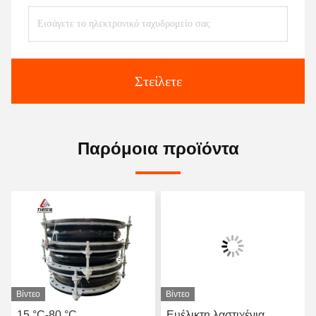
Στείλετε
Παρόμοια προϊόντα
Βίντεο
Βίντεο
15 °C-80 °C
Ευέλικτη λαστιχένια