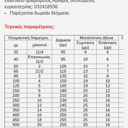
ελαστικού αρθρώματος Αριθμός διπλώματος
ευρεσιτεχνίας: 032418558.
Παρέχονται δωρεάν δείγματα.
Τεχνικές παραμέτρους:
Ονομαστική διάμετρος
Μετατόπιση άξονα
Ορι
Διάρκεια
κί
Συμπίεση
Επέκταση
(μμ)
χμ
χιλιοστό
(
(μμ)
(μμ)
32
11/4
95
9
6
Επικοινωνία,
40
95
10
6
11/2
50
2
105
10
7
65
21/2
115
13
7
80
3
135
15
8
100
4
150
19
10
125
5
165
19
12
150
6
180
20
12
200
8
210
25
16
250
10
230
25
16
300
12
245
25
16
350
14
255
25
16
400
16
255
25
16
450
18
255
25
16
500
20
255
25
16