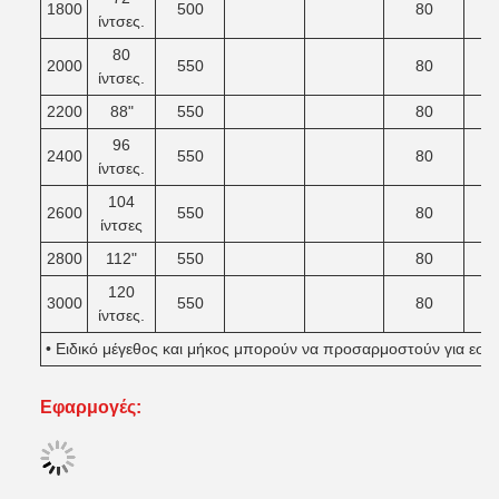
1800
500
80
ίντσες.
80
2000
550
80
ίντσες.
2200
88"
550
80
96
2400
550
80
ίντσες.
104
2600
550
80
ίντσες
2800
112"
550
80
120
3000
550
80
ίντσες.
• Ειδικό μέγεθος και μήκος μπορούν να προσαρμοστούν για εσά
Εφαρμογές: