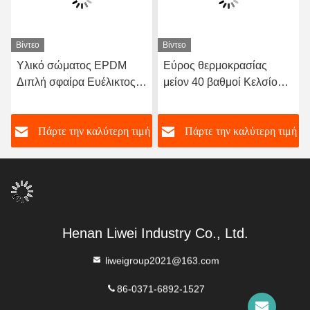
Βίντεο
Βίντεο
Υλικό σώματος EPDM
Εύρος θερμοκρασίας
Διπλή σφαίρα Ευέλικτος
μείον 40 βαθμοί Κελσίου
ελαστικός συνδυασμός
έως 120 βαθμοί Κελσίου
από καουτσούκ
Διπλή σφαιρική εύκαμπτη
ή
Πάρτε την καλύτερη τιμή
Πάρτε την καλύτερη τιμή
σχεδιασμένος με φτερωτά
σύνδεση από καουτσούκ
άκρα που εξασφαλίζουν τη
Μεγάλη διάρκεια ζωής
σφραγίδα και την ευελιξία
Υποστήριξη OEM Custom
στα συστήματα μεταφοράς
υγρών
Henan Liwei Industry Co., Ltd.
liweigroup2021@163.com
86-0371-6892-1527