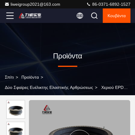
liweigroup2021@163.com
86-0371-6892-1527
Κουβέντα
Προϊόντα
Σπίτι
>
Προϊόντα
>
Δύο Σφαίρες Ευέλικτης Ελαστικής Αρθρώσεως
>
Χεριού EPDM
διπλή σφαίρα ελαστικό επέκταση κοινή άξονα / ορίζοντα / γωνιακή
κίνηση