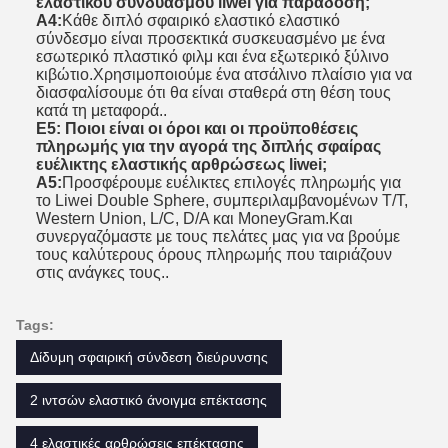
ελαστικού συνδυασμού liwei για παράδοση;
Α4:
Κάθε διπλό σφαιρικό ελαστικό ελαστικό
σύνδεσμο είναι προσεκτικά συσκευασμένο με ένα
εσωτερικό πλαστικό φιλμ και ένα εξωτερικό ξύλινο
κιβώτιο.Χρησιμοποιούμε ένα ατσάλινο πλαίσιο για να
διασφαλίσουμε ότι θα είναι σταθερά στη θέση τους
κατά τη μεταφορά..
Ε5: Ποιοι είναι οι όροι και οι προϋποθέσεις
πληρωμής για την αγορά της διπλής σφαίρας
ευέλικτης ελαστικής αρθρώσεως liwei;
Α5:
Προσφέρουμε ευέλικτες επιλογές πληρωμής για
το Liwei Double Sphere, συμπεριλαμβανομένων T/T,
Western Union, L/C, D/A και MoneyGram.Και
συνεργαζόμαστε με τους πελάτες μας για να βρούμε
τους καλύτερους όρους πληρωμής που ταιριάζουν
στις ανάγκες τους..
Tags:
Δίδυμη σφαιρική σύνδεση διεύρυνσης
2 ιντσών ελαστικό άνοιγμα επέκτασης
4 ελαστικές αρθρώσεις επέκτασης