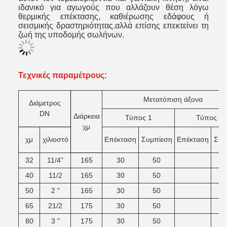
ιδανικό για αγωγούς που αλλάζουν θέση λόγω
θερμικής επέκτασης, καθιέρωσης εδάφους ή
σεισμικής δραστηριότητας.αλλά επίσης επεκτείνει τη
ζωή της υποδομής σωλήνων.
Τεχνικές παραμέτρους:
Μετατόπιση άξονα
Διάμετρος
DN
Διάρκεια
Τύπος 1
Τύπος 2
χμ
χμ
χιλιοστό
Επέκταση
Συμπίεση
Επέκταση
Σύν
32
11/4"
165
30
50
40
11/2
165
30
50
50
2 "
165
30
50
65
21/2
175
30
50
80
3 "
175
30
50