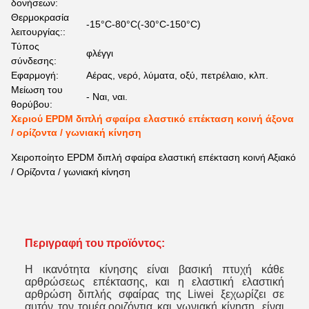
δονήσεων:
Θερμοκρασία
-15°C-80°C(-30°C-150°C)
λειτουργίας::
Τύπος
φλέγγι
σύνδεσης:
Εφαρμογή:
Αέρας, νερό, λύματα, οξύ, πετρέλαιο, κλπ.
Μείωση του
- Ναι, ναι.
θορύβου:
Χεριού EPDM διπλή σφαίρα ελαστικό επέκταση κοινή άξονα
/ ορίζοντα / γωνιακή κίνηση
Χειροποίητο EPDM διπλή σφαίρα ελαστική επέκταση κοινή Αξιακό
/ Ορίζοντα / γωνιακή κίνηση
Περιγραφή του προϊόντος:
Η ικανότητα κίνησης είναι βασική πτυχή κάθε
αρθρώσεως επέκτασης, και η ελαστική ελαστική
αρθρώση διπλής σφαίρας της Liwei ξεχωρίζει σε
αυτόν τον τομέα.οριζόντια και γωνιακή κίνηση, είναι