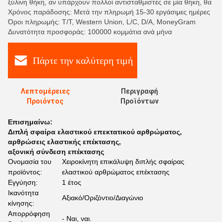
ξύλινη θήκη, αν υπάρχουν πολλοί αντισταθμιστές σε μία θήκη, θα
Χρόνος παράδοσης: Μετά την πληρωμή 15-30 εργάσιμες ημέρες
Όροι πληρωμής: T/T, Western Union, L/C, D/A, MoneyGram
Δυνατότητα προσφοράς: 100000 κομμάτια ανά μήνα
Πάρτε την καλύτερη τιμή
Λεπτομέρειες
Περιγραφή
Προιόντος
Προϊόντων
Επισημαίνω:
Διπλή σφαίρα ελαστικού επεκτατικού αρθρώματος
,
αρθρώσεις ελαστικής επέκτασης
,
αξονική σύνδεση επέκτασης
Ονομασία του
Χειροκίνητη επικάλυψη διπλής σφαίρας
προϊόντος:
ελαστικού αρθρώματος επέκτασης
Εγγύηση:
1 έτος
Ικανότητα
Αξιακό/Οριζόντιο/Διαγώνιο
κίνησης:
Απορρόφηση
- Ναι, ναι.