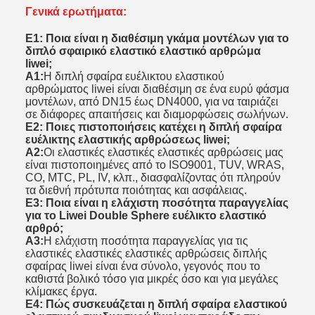
Γενικά ερωτήματα:
Ε1: Ποια είναι η διαθέσιμη γκάμα μοντέλων για το
διπλό σφαιρικό ελαστικό ελαστικό αρθρώμα
liwei;
Α1:
Η διπλή σφαίρα ευέλικτου ελαστικού
αρθρώματος liwei είναι διαθέσιμη σε ένα ευρύ φάσμα
μοντέλων, από DN15 έως DN4000, για να ταιριάζει
σε διάφορες απαιτήσεις και διαμορφώσεις σωλήνων.
Ε2: Ποιες πιστοποιήσεις κατέχει η διπλή σφαίρα
ευέλικτης ελαστικής αρθρώσεως liwei;
Α2:
Οι ελαστικές ελαστικές ελαστικές αρθρώσεις μας
είναι πιστοποιημένες από το ISO9001, TUV, WRAS,
CO, MTC, PL, IV, κλπ., διασφαλίζοντας ότι πληρούν
τα διεθνή πρότυπα ποιότητας και ασφάλειας.
Ε3: Ποια είναι η ελάχιστη ποσότητα παραγγελίας
για το Liwei Double Sphere ευέλικτο ελαστικό
αρθρό;
Α3:
Η ελάχιστη ποσότητα παραγγελίας για τις
ελαστικές ελαστικές ελαστικές αρθρώσεις διπλής
σφαίρας liwei είναι ένα σύνολο, γεγονός που το
καθιστά βολικό τόσο για μικρές όσο και για μεγάλες
κλίμακες έργα.
Ε4: Πώς συσκευάζεται η διπλή σφαίρα ελαστικού