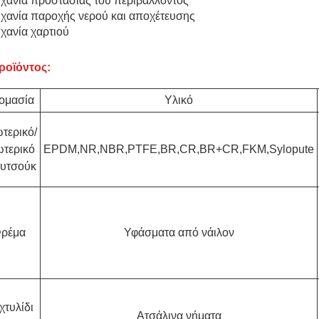
χανία προστασίας του περιβάλλοντος
χανία παροχής νερού και αποχέτευσης
χανία χαρτιού
ροϊόντος:
ομασία
Υλικό
τερικό/
ωτερικό
EPDM,NR,NBR,PTFE,BR,CR,BR+CR,FKM,Sylopute
υτσούκ
ρέμα
Υφάσματα από νάιλον
χτυλίδι
Ατσάλινα νήματα