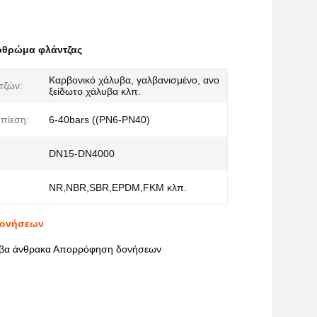
ρθρώμα φλάντζας
Καρβονικό χάλυβα, γαλβανισμένο, ανο
τζών:
ξείδωτο χάλυβα κλπ.
πίεση:
6-40bars ((PN6-PN40)
DN15-DN4000
NR,NBR,SBR,EPDM,FKM κλπ.
δονήσεων
λυβα άνθρακα Απορρόφηση δονήσεων