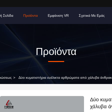
ή Σελίδα
Προϊόντα
Εμφάνιση VR
Σχετικά Με Εμάς
Προϊόντα
θρώσεως
>
Δύο κυματιστήρια ευέλικτα αρθρώματα από χάλυβα άνθρ
Δύο κυμα
χάλυβα ά