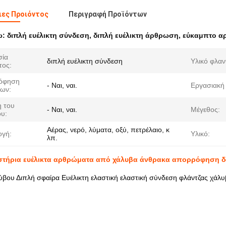
ες Προιόντος
Περιγραφή Προϊόντων
ω:
διπλή ευέλικτη σύνδεση
,
διπλή ευέλικτη άρθρωση
,
εύκαμπτο α
σία
διπλή ευέλικτη σύνδεση
Υλικό φλαν
τος:
όφηση
- Ναι, ναι.
Εργασιακή 
ων:
 του
- Ναι, ναι.
Μέγεθος:
υ:
Αέρας, νερό, λύματα, οξύ, πετρέλαιο, κ
γή:
Υλικό:
λπ.
στήρια ευέλικτα αρθρώματα από χάλυβα άνθρακα απορρόφηση 
βου Διπλή σφαίρα Ευέλικτη ελαστική ελαστική σύνδεση φλάντζας χά