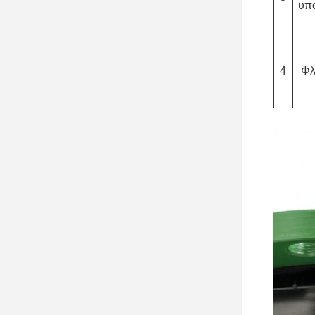
υπ
4
Φλ