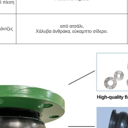
ό πίεση
από ατσάλι,
άντζες
Χάλυβα άνθρακα, εύκαμπτο σίδερο.