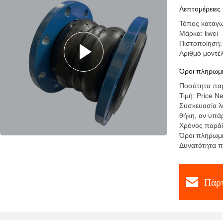
Λεπτομέρειες
Τόπος καταγω
Μάρκα: liwei
Πιστοποίηση:
Αριθμό μοντ
Όροι πληρωμή
Ποσότητα παρ
Τιμή: Price N
Συσκευασία λε
θήκη, αν υπάρ
Χρόνος παράδ
Όροι πληρωμή
Δυνατότητα π
Πάρτ