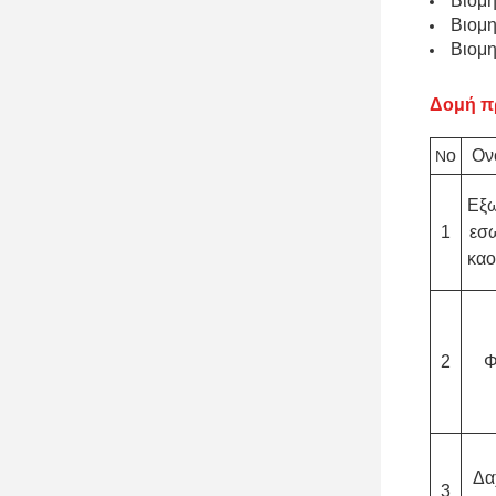
Βιομη
Βιομη
Βιομη
Δομή π
o
Ον
N
Εξω
1
εσ
καο
2
Φ
Δα
3