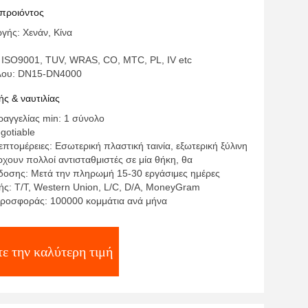
 προιόντος
γής: Χενάν, Κίνα
 ISO9001, TUV, WRAS, CO, MTC, PL, IV etc
έλου: DN15-DN4000
ς & ναυτιλίας
αγγελίας min: 1 σύνολο
egotiable
πτομέρειες: Εσωτερική πλαστική ταινία, εξωτερική ξύλινη
χουν πολλοί αντισταθμιστές σε μία θήκη, θα
οσης: Μετά την πληρωμή 15-30 εργάσιμες ημέρες
ς: T/T, Western Union, L/C, D/A, MoneyGram
ροσφοράς: 100000 κομμάτια ανά μήνα
ε την καλύτερη τιμή