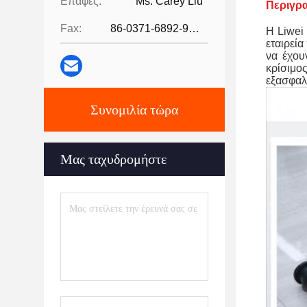
Επαφές:
Ms. Carey Liu
Περιγρα
Fax:
86-0371-6892-9024
Η Liwei
εταιρεί
να έχου
κρίσιμο
εξασφαλ
Συνομιλία τώρα
Μας ταχυδρομήστε