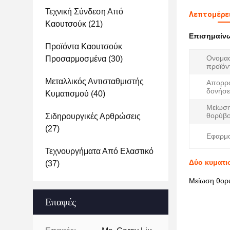
Τεχνική Σύνδεση Από
Λεπτομέρει
Καουτσούκ
(21)
Επισημαίν
Προϊόντα Καουτσούκ
Ονομα
Προσαρμοσμένα
(30)
προϊόν
Μεταλλικός Αντισταθμιστής
Απορρ
δονήσε
Κυματισμού
(40)
Μείωση
θορύβο
Σιδηρουργικές Αρθρώσεις
(27)
Εφαρμο
Τεχνουργήματα Από Ελαστικό
Δύο κυματι
(37)
Μείωση θορύ
Επαφές