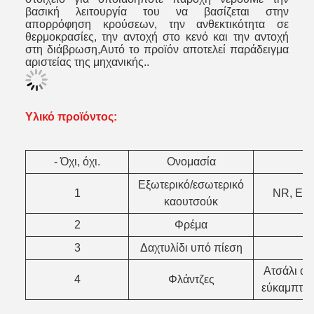
βασική λειτουργία του να βασίζεται στην
απορρόφηση κρούσεων, την ανθεκτικότητα σε
θερμοκρασίες, την αντοχή στο κενό και την αντοχή
στη διάβρωση,Αυτό το προϊόν αποτελεί παράδειγμα
αριστείας της μηχανικής..
Υλικό προϊόντος
:
- Όχι, όχι.
Ονομασία
Εξωτερικό/εσωτερικό
1
NR, EP
καουτσούκ
2
Φρέμα
3
Δαχτυλίδι υπό πίεση
Ατσάλι απ
4
Φλάντζες
εύκαμπτο 