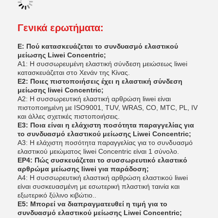
Γενικά ερωτήματα:
Ε: Πού κατασκευάζεται το συνδυασμό ελαστικού
μείωσης Liwei Concentric;
Α1: Η συσσωρευμένη ελαστική σύνδεση μειώσεως liwei
κατασκευάζεται στο Χενάν της Κίνας.
Ε2: Ποιες πιστοποιήσεις έχει η ελαστική σύνδεση
μείωσης liwei Concentric;
Α2: Η συσσωρευτική ελαστική αρθρώση liwei είναι
πιστοποιημένη με ISO9001, TUV, WRAS, CO, MTC, PL, IV
και άλλες σχετικές πιστοποιήσεις.
Ε3: Ποια είναι η ελάχιστη ποσότητα παραγγελίας για
το συνδυασμό ελαστικού μείωσης Liwei Concentric;
Α3: Η ελάχιστη ποσότητα παραγγελίας για το συνδυασμό
ελαστικού μειώματος liwei Concentric είναι 1 σύνολο.
ΕΡ4: Πώς συσκευάζεται το συσσωρευτικό ελαστικό
αρθρώμα μείωσης liwei για παράδοση;
Α4: Η συσσωρευτική ελαστική αρθρώση ελαστικού liwei
είναι συσκευασμένη με εσωτερική πλαστική ταινία και
εξωτερικό ξύλινο κιβώτιο..
Ε5: Μπορεί να διαπραγματευθεί η τιμή για το
συνδυασμό ελαστικού μείωσης Liwei Concentric;