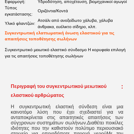
Εφαρμογή:
Υδροδότηση, αποχέτευση, βιομηχανικοί αγωγοί
Τύπος
Οριζόντια/Κοντά
εγκατάστασης:
Ατσάλι από ανοξείδωτο χάλυβα, χάλυβα
Υλικό φλαντζών:
άνθρακα, ευέλικτο σίδηρο, κλπ.
Συγκεντρωτική ελαττωματική ένωση ελαστικού για τις
απαιτήσεις τοποθέτησης σωλήνων
Συγκεντρωτικό μειωτικό ελαστικό σύνδεσμο Η κορυφαία επιλογή
για τις απαιτήσεις τοποθέτησης σωλήνων
:
Περιγραφή του συγκεντρωτικού μειωτικού
ελαστικού αρθρώματος
Η συγκεντρωτική ελαστική σύνδεση είναι μια
καινοτόμο λύση που έχει σχεδιαστεί για να
ανταποκρίνεται στις απαιτητικές απαιτήσεις των
σύγχρονων συστημάτων σωλήνων.Διαθέτει ποικίλες
ιδιότητες που την καθιστούν πολύτιμο περιουσιακό
στοιχείο για οποιαδήποτε παροχή νερούΜε την