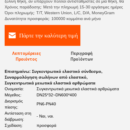
ξύλινη θήκη, αν υπάρχουν πολλοί αντισταθμιστές σε μία θήκη, θα
Χρόνος παράδοσης: Μετά την πληρωμή 15-30 εργάσιμες ημέρες
Όροι πληρωμής: T/T, Western Union, L/C, D/A, MoneyGram
Δυνατότητα προσφοράς: 100000 κομμάτια ανά μήνα
Πάρτε την καλύτερη τιμή
Λεπτομέρειες
Περιγραφή
Προιόντος
Προϊόντων
Επισημαίνω:
Συγκεντρωτικό ελαστικό σύνδεσμο
,
Συναρμολόγηση σωλήνων από ελαστικό
,
Συγκεντρωτικά μειωτικά ελαστικά αρθρώματα
Ονομασία:
Συγκεντρωτικά μειωτικά ελαστικά αρθρώματα
Μέγεθος:
DN25*32~DN600*400
Διορισμός
PN6-PN40
πίεσης:
Αντίσταση στη
- Ναι, ναι.
διάβρωση:
Σχεδίαση:
προσφορά