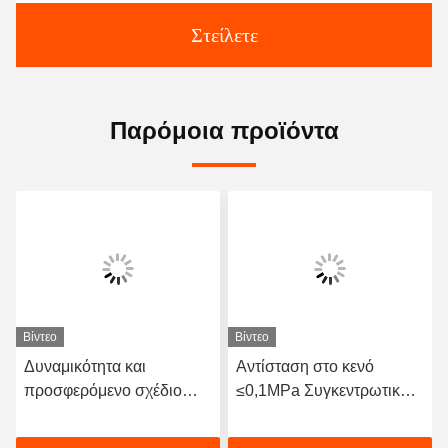
Στείλετε
Παρόμοια προϊόντα
Βίντεο
Βίντεο
Δυναμικότητα και
Αντίσταση στο κενό
προσφερόμενο σχέδιο
≤0,1MPa Συγκεντρωτικός
συγκεντρωτικού ελαστικού
ευέλικτος σύνδεσμος για
αρθρώματος με οριζόντιο /
αντίσταση στα λύματα