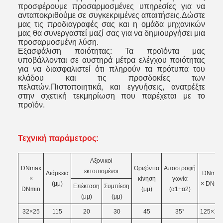
προσφέρουμε προσαρμοσμένες υπηρεσίες για να
ανταποκριθούμε σε συγκεκριμένες απαιτήσεις.Δώστε
μας τις προδιαγραφές σας και η ομάδα μηχανικών
μας θα συνεργαστεί μαζί σας για να δημιουργήσει μια
προσαρμοσμένη λύση.
Εξασφάλιση ποιότητας: Τα προϊόντα μας
υποβάλλονται σε αυστηρά μέτρα ελέγχου ποιότητας
για να διασφαλιστεί ότι πληρούν τα πρότυπα του
κλάδου και τις προσδοκίες των
πελατών.Πιστοποιητικά, και εγγυήσεις, ανατρέξτε
στην σχετική τεκμηρίωση που παρέχεται με το
προϊόν.
Τεχνική παράμετρος:
Αξονικοί
DNmax
Οριζόντια
Αποστροφή
εκτοπισμένοι
Διάρκεια
DNmax
×
κίνηση
γωνία
(μμ)
× DNmi
Επέκταση
Συμπίεση
DNmin
(μμ)
(α1+α2)
(μμ)
(μμ)
32×25
115
20
30
45
35°
125×10