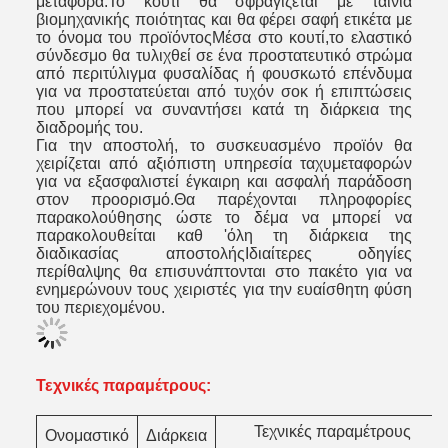
μεταφορά.Το κουτί θα σφραγίζεται με ταινία
βιομηχανικής ποιότητας και θα φέρει σαφή ετικέτα με
το όνομα του προϊόντοςΜέσα στο κουτί,το ελαστικό
σύνδεσμο θα τυλιχθεί σε ένα προστατευτικό στρώμα
από περιτύλιγμα φυσαλίδας ή φουσκωτό επένδυμα
για να προστατεύεται από τυχόν σοκ ή επιπτώσεις
που μπορεί να συναντήσει κατά τη διάρκεια της
διαδρομής του.
Για την αποστολή, το συσκευασμένο προϊόν θα
χειρίζεται από αξιόπιστη υπηρεσία ταχυμεταφορών
για να εξασφαλιστεί έγκαιρη και ασφαλή παράδοση
στον προορισμό.Θα παρέχονται πληροφορίες
παρακολούθησης ώστε το δέμα να μπορεί να
παρακολουθείται καθ 'όλη τη διάρκεια της
διαδικασίας αποστολήςΙδιαίτερες οδηγίες
περίθαλψης θα επισυνάπτονται στο πακέτο για να
ενημερώνουν τους χειριστές για την ευαίσθητη φύση
του περιεχομένου.
Τεχνικές παραμέτρους:
Τεχνικές παραμέτρους
Ονομαστικό
Διάρκεια