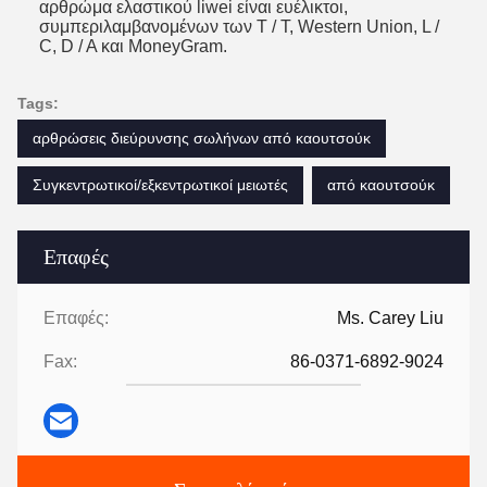
αρθρώμα ελαστικού liwei είναι ευέλικτοι,
συμπεριλαμβανομένων των T / T, Western Union, L /
C, D / A και MoneyGram.
Tags:
αρθρώσεις διεύρυνσης σωλήνων από καουτσούκ
Συγκεντρωτικοί/εξκεντρωτικοί μειωτές
από καουτσούκ
Επαφές
Επαφές:
Ms. Carey Liu
Fax:
86-0371-6892-9024