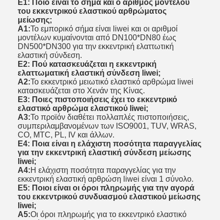
Ε1: Ποιο είναι το σήμα και ο αριθμός μοντέλου
του εκκεντρικού ελαστικού αρθρώματος
μείωσης;
Α1:
Το εμπορικό σήμα είναι liwei και οι αριθμοί
μοντέλων κυμαίνονται από DN100*DN80 έως
DN500*DN300 για την εκκεντρική ελαττωτική
ελαστική σύνδεση.
Ε2: Πού κατασκευάζεται η εκκεντρική
ελαττωματική ελαστική σύνδεση liwei;
Α2:
Το εκκεντρικό μειωτικό ελαστικό αρθρώμα liwei
κατασκευάζεται στο Χενάν της Κίνας.
Ε3: Ποιες πιστοποιήσεις έχει το εκκεντρικό
ελαστικό αρθρώμα ελαστικού liwei;
Α3:
Το προϊόν διαθέτει πολλαπλές πιστοποιήσεις,
συμπεριλαμβανομένων των ISO9001, TUV, WRAS,
CO, MTC, PL, IV και άλλων.
Ε4: Ποια είναι η ελάχιστη ποσότητα παραγγελίας
για την εκκεντρική ελαστική σύνδεση μείωσης
liwei;
Α4:
Η ελάχιστη ποσότητα παραγγελίας για την
εκκεντρική ελαστική αρθρώση liwei είναι 1 σύνολο.
Ε5: Ποιοι είναι οι όροι πληρωμής για την αγορά
του εκκεντρικού συνδυασμού ελαστικού μείωσης
liwei;
Α5:
Οι όροι πληρωμής για το εκκεντρικό ελαστικό