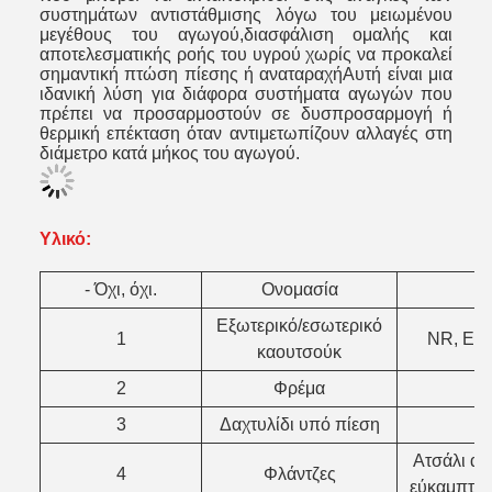
συστημάτων αντιστάθμισης λόγω του μειωμένου
μεγέθους του αγωγού,διασφάλιση ομαλής και
αποτελεσματικής ροής του υγρού χωρίς να προκαλεί
σημαντική πτώση πίεσης ή αναταραχήΑυτή είναι μια
ιδανική λύση για διάφορα συστήματα αγωγών που
πρέπει να προσαρμοστούν σε δυσπροσαρμογή ή
θερμική επέκταση όταν αντιμετωπίζουν αλλαγές στη
διάμετρο κατά μήκος του αγωγού.
Υλικό:
- Όχι, όχι.
Ονομασία
Εξωτερικό/εσωτερικό
1
NR, EP
καουτσούκ
2
Φρέμα
3
Δαχτυλίδι υπό πίεση
Ατσάλι απ
4
Φλάντζες
εύκαμπτο 