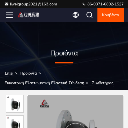
liweigroup2021@163.com
86-0371-6892-1527
Κουβέντα
Προϊόντα
Σπίτι
>
Προϊόντα
>
Εκκεντρική Ελαττωματική Ελαστική Σύνδεση
>
Συνδετήρας
απορροφητήρα συγκρούσεων εκκεντρικός ελαττωτής κοινής
γήρανσης Αντίσταση σε δονήσεις