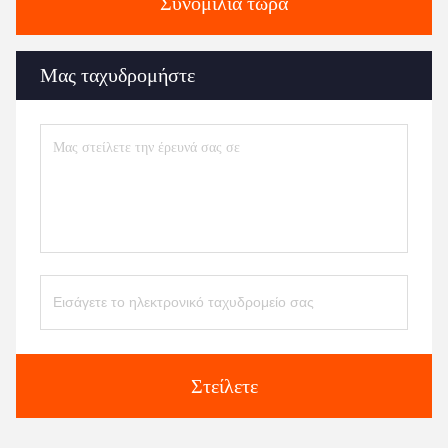
Συνομιλία τώρα
Μας ταχυδρομήστε
Στείλετε