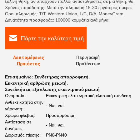
ξύλινη θήκη, αν υπάρχουν πολλοί αντισταθμιστές σε μία θήκη, θα
Χρόνος παράδοσης: Μετά την πληρωμή 15-30 εργάσιμες ημέρες
Όροι πληρωμής: T/T, Western Union, L/C, D/A, MoneyGram
Δυνατότητα προσφοράς: 100000 κομμάτια ανά μήνα
Πάρτε την καλύτερη τιμή
Λεπτομέρειες
Περιγραφή
Προιόντος
Προϊόντων
Επισημαίνω:
Συνδετήρας απορροφητή
,
Εκκεντρική αρθρώση μειωτή
,
Συνελκήσεις εξάπλωσης εκκεντρικού μειωτή
Ονομασία:
Εκκεντρική ελαττωματική ελαστική σύνδεση
Ανθεκτικότητα στην
- Ναι, ναι.
γήρανση:
Χρώμα φλέβας:
Προσαρμόσιμη
Αντίσταση σε
- Ναι, ναι.
δονήσεις:
Διορισμός πίεσης:
PN6-PN40