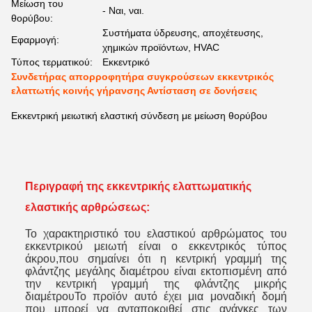
Μείωση του
- Ναι, ναι.
θορύβου:
Συστήματα ύδρευσης, αποχέτευσης,
Εφαρμογή:
χημικών προϊόντων, HVAC
Τύπος τερματικού:
Εκκεντρικό
Συνδετήρας απορροφητήρα συγκρούσεων εκκεντρικός
ελαττωτής κοινής γήρανσης Αντίσταση σε δονήσεις
Εκκεντρική μειωτική ελαστική σύνδεση με μείωση θορύβου
Περιγραφή της εκκεντρικής ελαττωματικής
ελαστικής αρθρώσεως:
Το χαρακτηριστικό του ελαστικού αρθρώματος του
εκκεντρικού μειωτή είναι ο εκκεντρικός τύπος
άκρου,που σημαίνει ότι η κεντρική γραμμή της
φλάντζης μεγάλης διαμέτρου είναι εκτοπισμένη από
την κεντρική γραμμή της φλάντζης μικρής
διαμέτρουΤο προϊόν αυτό έχει μια μοναδική δομή
που μπορεί να ανταποκριθεί στις ανάγκες των