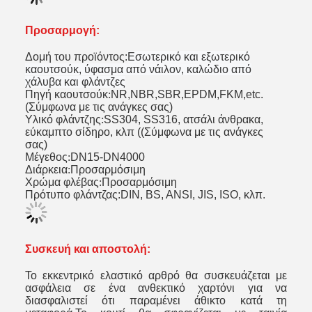
Προσαρμογή:
Δομή του προϊόντος:
Εσωτερικό και εξωτερικό
καουτσούκ, ύφασμα από νάιλον, καλώδιο από
χάλυβα και φλάντζες
Πηγή καουτσούκ
:
NR,NBR,SBR,EPDM,FKM,etc.
(Σύμφωνα με τις ανάγκες σας)
Υλικό φλάντζης
:
SS304, SS316, ατσάλι άνθρακα,
εύκαμπτο σίδηρο, κλπ ((Σύμφωνα με τις ανάγκες
σας)
Μέγεθος
:
DN15-DN4000
Διάρκεια
:
Προσαρμόσιμη
Χρώμα φλέβας
:
Προσαρμόσιμη
Πρότυπο φλάντζας:DIN, BS, ANSI, JIS, ISO, κλπ.
Συσκευή και αποστολή:
Το εκκεντρικό ελαστικό αρθρό θα συσκευάζεται με
ασφάλεια σε ένα ανθεκτικό χαρτόνι για να
διασφαλιστεί ότι παραμένει άθικτο κατά τη