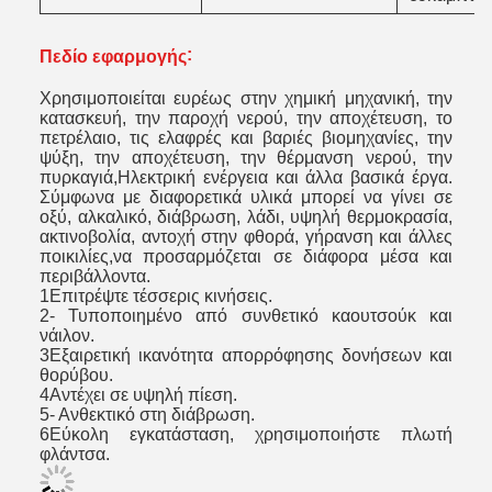
:
Πεδίο εφαρμογής
Χρησιμοποιείται ευρέως στην χημική μηχανική, την
κατασκευή, την παροχή νερού, την αποχέτευση, το
πετρέλαιο, τις ελαφρές και βαριές βιομηχανίες, την
ψύξη, την αποχέτευση, την θέρμανση νερού, την
πυρκαγιά,Ηλεκτρική ενέργεια και άλλα βασικά έργα.
Σύμφωνα με διαφορετικά υλικά μπορεί να γίνει σε
οξύ, αλκαλικό, διάβρωση, λάδι, υψηλή θερμοκρασία,
ακτινοβολία, αντοχή στην φθορά, γήρανση και άλλες
ποικιλίες,να προσαρμόζεται σε διάφορα μέσα και
περιβάλλοντα.
1Επιτρέψτε τέσσερις κινήσεις.
2- Τυποποιημένο από συνθετικό καουτσούκ και
νάιλον.
3Εξαιρετική ικανότητα απορρόφησης δονήσεων και
θορύβου.
4Αντέχει σε υψηλή πίεση.
5- Ανθεκτικό στη διάβρωση.
6Εύκολη εγκατάσταση, χρησιμοποιήστε πλωτή
φλάντσα.