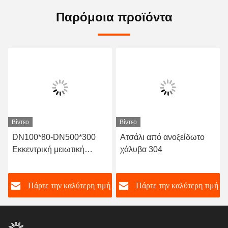
Παρόμοια προϊόντα
Βίντεο
Βίντεο
DN100*80-DN500*300
Ατσάλι από ανοξείδωτο
Εκκεντρική μειωτική
χάλυβα 304
ελαστική σύνδεση για
εύρος θερμοκρασίας -15-
ή
Πάρτε την καλύτερη τιμή
Πάρτε την καλύτερη τιμή
80 C Ειδική -30- 150 C