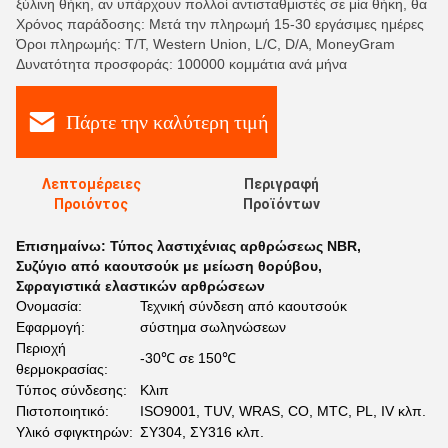
ξύλινη θήκη, αν υπάρχουν πολλοί αντισταθμιστές σε μία θήκη, θα
Χρόνος παράδοσης: Μετά την πληρωμή 15-30 εργάσιμες ημέρες
Όροι πληρωμής: T/T, Western Union, L/C, D/A, MoneyGram
Δυνατότητα προσφοράς: 100000 κομμάτια ανά μήνα
Πάρτε την καλύτερη τιμή
Λεπτομέρειες
Περιγραφή
Προιόντος
Προϊόντων
Επισημαίνω:
Τύπος λαστιχένιας αρθρώσεως NBR
,
Συζύγιο από καουτσούκ με μείωση θορύβου
,
Σφραγιστικά ελαστικών αρθρώσεων
Ονομασία:
Τεχνική σύνδεση από καουτσούκ
Εφαρμογή:
σύστημα σωληνώσεων
Περιοχή
-30℃ σε 150℃
θερμοκρασίας:
Τύπος σύνδεσης:
Κλιπ
Πιστοποιητικό:
ISO9001, TUV, WRAS, CO, MTC, PL, IV κλπ.
Υλικό σφιγκτηρών:
ΣΥ304, ΣΥ316 κλπ.