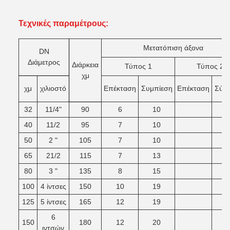
Τεχνικές παραμέτρους:
Μετατόπιση άξονα
DN
Διάμετρος
Διάρκεια
Τύπος 1
Τύπος 2
χμ
χμ
χιλιοστό
Επέκταση
Συμπίεση
Επέκταση
Σύν
32
11/4"
90
6
10
40
11/2
95
7
10
50
2 "
105
7
10
65
21/2
115
7
13
80
3 "
135
8
15
100
4 ίντσες
150
10
19
125
5 ίντσες
165
12
19
6
150
180
12
20
ιντσών