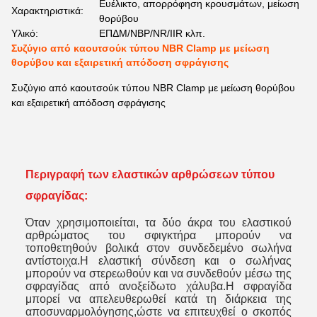
Ευέλικτο, απορρόφηση κρουσμάτων, μείωση
Χαρακτηριστικά:
θορύβου
Υλικό:
ΕΠΔΜ/ΝΒΡ/NR/IIR κλπ.
Συζύγιο από καουτσούκ τύπου NBR Clamp με μείωση
θορύβου και εξαιρετική απόδοση σφράγισης
Συζύγιο από καουτσούκ τύπου NBR Clamp με μείωση θορύβου
και εξαιρετική απόδοση σφράγισης
Περιγραφή των ελαστικών αρθρώσεων τύπου
σφραγίδας:
Όταν χρησιμοποιείται, τα δύο άκρα του ελαστικού
αρθρώματος του σφιγκτήρα μπορούν να
τοποθετηθούν βολικά στον συνδεδεμένο σωλήνα
αντίστοιχα.Η ελαστική σύνδεση και ο σωλήνας
μπορούν να στερεωθούν και να συνδεθούν μέσω της
σφραγίδας από ανοξείδωτο χάλυβα.Η σφραγίδα
μπορεί να απελευθερωθεί κατά τη διάρκεια της
αποσυναρμολόγησης,ώστε να επιτευχθεί ο σκοπός