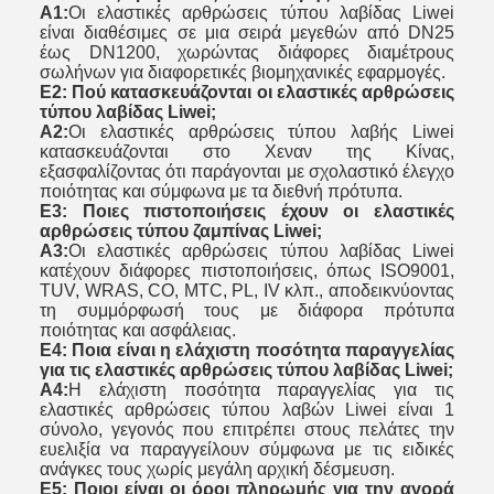
Α1:
Οι ελαστικές αρθρώσεις τύπου λαβίδας Liwei
είναι διαθέσιμες σε μια σειρά μεγεθών από DN25
έως DN1200, χωρώντας διάφορες διαμέτρους
σωλήνων για διαφορετικές βιομηχανικές εφαρμογές.
Ε2: Πού κατασκευάζονται οι ελαστικές αρθρώσεις
τύπου λαβίδας Liwei;
Α2:
Οι ελαστικές αρθρώσεις τύπου λαβής Liwei
κατασκευάζονται στο Χεναν της Κίνας,
εξασφαλίζοντας ότι παράγονται με σχολαστικό έλεγχο
ποιότητας και σύμφωνα με τα διεθνή πρότυπα.
Ε3: Ποιες πιστοποιήσεις έχουν οι ελαστικές
αρθρώσεις τύπου ζαμπίνας Liwei;
Α3:
Οι ελαστικές αρθρώσεις τύπου λαβίδας Liwei
κατέχουν διάφορες πιστοποιήσεις, όπως ISO9001,
TUV, WRAS, CO, MTC, PL, IV κλπ., αποδεικνύοντας
τη συμμόρφωσή τους με διάφορα πρότυπα
ποιότητας και ασφάλειας.
Ε4: Ποια είναι η ελάχιστη ποσότητα παραγγελίας
για τις ελαστικές αρθρώσεις τύπου λαβίδας Liwei;
Α4:
Η ελάχιστη ποσότητα παραγγελίας για τις
ελαστικές αρθρώσεις τύπου λαβών Liwei είναι 1
σύνολο, γεγονός που επιτρέπει στους πελάτες την
ευελιξία να παραγγείλουν σύμφωνα με τις ειδικές
ανάγκες τους χωρίς μεγάλη αρχική δέσμευση.
Ε5: Ποιοι είναι οι όροι πληρωμής για την αγορά