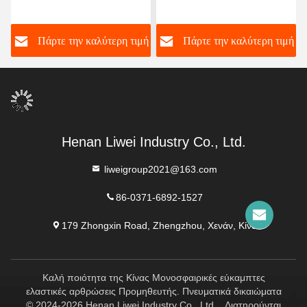
στη διάβρωση σωλήνες
μήκος προσαρμόσιμος
ή
Πάρτε την καλύτερη τιμή
Πάρτε την καλύτερη τιμή
Henan Liwei Industry Co., Ltd.
liweigroup2021@163.com
86-0371-6892-1527
179 Zhongxin Road, Zhengzhou, Χενάν, Κίνα
Καλή ποιότητα της Κίνας Μονοσφαιρικές εύκαμπτες
ελαστικές αρθρώσεις Προμηθευτής. Πνευματικά δικαιώματα
© 2024-2026 Henan Liwei Industry Co., Ltd. . Διατηρούνται