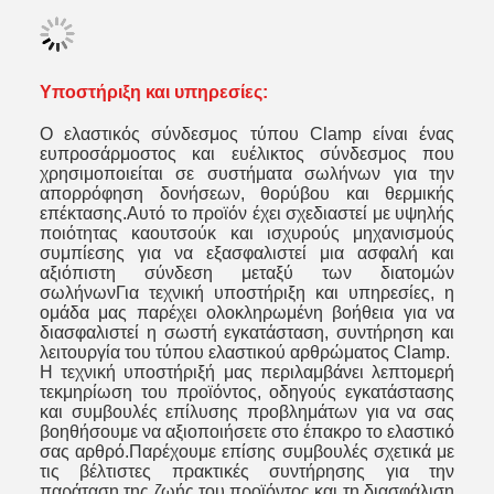
Υποστήριξη και υπηρεσίες:
Ο ελαστικός σύνδεσμος τύπου Clamp είναι ένας
ευπροσάρμοστος και ευέλικτος σύνδεσμος που
χρησιμοποιείται σε συστήματα σωλήνων για την
απορρόφηση δονήσεων, θορύβου και θερμικής
επέκτασης.Αυτό το προϊόν έχει σχεδιαστεί με υψηλής
ποιότητας καουτσούκ και ισχυρούς μηχανισμούς
συμπίεσης για να εξασφαλιστεί μια ασφαλή και
αξιόπιστη σύνδεση μεταξύ των διατομών
σωλήνωνΓια τεχνική υποστήριξη και υπηρεσίες, η
ομάδα μας παρέχει ολοκληρωμένη βοήθεια για να
διασφαλιστεί η σωστή εγκατάσταση, συντήρηση και
λειτουργία του τύπου ελαστικού αρθρώματος Clamp.
Η τεχνική υποστήριξή μας περιλαμβάνει λεπτομερή
τεκμηρίωση του προϊόντος, οδηγούς εγκατάστασης
και συμβουλές επίλυσης προβλημάτων για να σας
βοηθήσουμε να αξιοποιήσετε στο έπακρο το ελαστικό
σας αρθρό.Παρέχουμε επίσης συμβουλές σχετικά με
τις βέλτιστες πρακτικές συντήρησης για την
παράταση της ζωής του προϊόντος και τη διασφάλιση