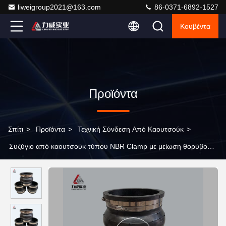
liweigroup2021@163.com
86-0371-6892-1527
Κουβέντα
Προϊόντα
Σπίτι
>
Προϊόντα
>
Τεχνική Σύνδεση Από Καουτσούκ
>
Συζύγιο από καουτσούκ τύπου NBR Clamp με μείωση θορύβου
και εξαιρετική απόδοση σφράγισης