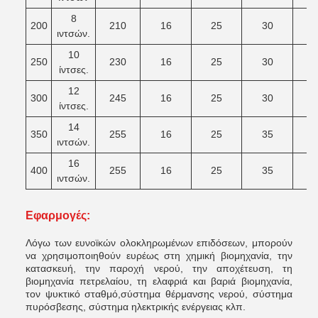
8
200
210
16
25
30
3
ιντσών.
10
250
230
16
25
30
4
ίντσες.
12
300
245
16
25
30
4
ίντσες.
14
350
255
16
25
35
4
ιντσών.
16
400
255
16
25
35
4
ιντσών.
Εφαρμογές:
Λόγω των ευνοϊκών ολοκληρωμένων επιδόσεων, μπορούν
να χρησιμοποιηθούν ευρέως στη χημική βιομηχανία, την
κατασκευή, την παροχή νερού, την αποχέτευση, τη
βιομηχανία πετρελαίου, τη ελαφριά και βαριά βιομηχανία,
τον ψυκτικό σταθμό,σύστημα θέρμανσης νερού, σύστημα
πυρόσβεσης, σύστημα ηλεκτρικής ενέργειας κλπ.