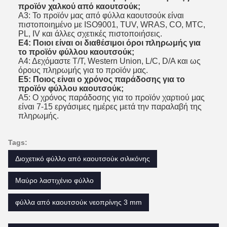
προϊόν χαλκού από καουτσούκ;
Α3: Το προϊόν μας από φύλλα καουτσούκ είναι
πιστοποιημένο με ISO9001, TUV, WRAS, CO, MTC,
PL, IV και άλλες σχετικές πιστοποιήσεις.
Ε4: Ποιοι είναι οι διαθέσιμοι όροι πληρωμής για
το προϊόν φύλλου καουτσούκ;
Α4: Δεχόμαστε T/T, Western Union, L/C, D/A και ως
όρους πληρωμής για το προϊόν μας.
Ε5: Ποιος είναι ο χρόνος παράδοσης για το
προϊόν φύλλου καουτσούκ;
Α5: Ο χρόνος παράδοσης για το προϊόν χαρτιού μας
είναι 7-15 εργάσιμες ημέρες μετά την παραλαβή της
πληρωμής.
Tags:
Διοχετικό φύλλο από καουτσούκ σιλικόνης
Μαύρο λαστιχένιο φύλλο
φύλλα από καουτσούκ νεοπρίνης 3 mm