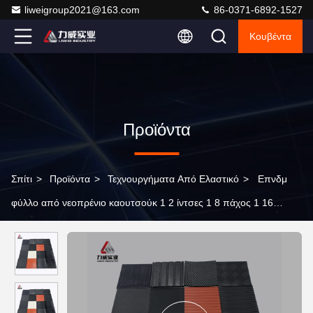
liweigroup2021@163.com
86-0371-6892-1527
Κουβέντα
Προϊόντα
Σπίτι
>
Προϊόντα
>
Τεχνουργήματα Από Ελαστικό
>
Επνδμ
φύλλο από νεοπρένιο καουτσούκ 1 2 ίντσες 1 8 πάχος 1 16
ίντσες Επεκτάσεις καλούπισης 200%-450%