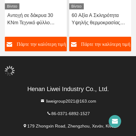
Βίντεο
Βίντεο
Αντοχή σε δάκρυα 30
60 Αξία Α Σκληρότητα
KNm Τεχνικό φύλλο
Υψηλής θερμοκρασίας
Εξαιρετική αντοχή στη
φύλλο καουτσούκ με
γήρανση Μεγέθη 1-50mm
εξαιρετική αντοχή Ιδανικό
ή
Πάρτε την καλύτερη τιμή
Πάρτε την καλύτερη τιμή
X 06-2m X 1-20m Ιδανικό
για θερμικές σφραγίδες
για βαριές βιομηχανικές
και μόνωση
εφαρμογές
Henan Liwei Industry Co., Ltd.
liweigroup2021@163.com
86-0371-6892-1527
179 Zhongxin Road, Zhengzhou, Χενάν, Κίνα