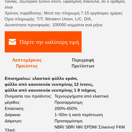
ταινίας, εξωτερικό ξύλινο κουτί, υφασμένη σακούλα, αν ο αριθμός
είναι
Χρόνος παράδοσης: Μετά την πληρωμή 7-15 εργάσιμες ημέρες
Όροι πληρωμής: T/T, Western Union, L/C, D/A,
Δυνατότητα προσφοράς: 100000 κομμάτια ανά μήνα
Πάρτε την καλύτερη τιμή
Λεπτομέρειες
Περιγραφή
Προιόντος
Προϊόντων
Επισημαίνω:
ελαστικό φύλλο epdm
,
φύλλο από καουτσούκ νεοπρίνης 12 ίντσες
,
φύλλα από καουτσούκ νεοπρίνης 1 8 πάχους
Ονομασία του προϊόντος:
Τεχνουργήματα από ελαστικό
μέγεθος:
Προσαρμόσιμη
Επέκταση:
200%-450%
Διάρκεια:
1~50m ή κατά περίπτωση
Διάμετρο:
Προσαρμόσιμη
NBR/ SBR/ NR/ EPDM/ Σιλικόνη/ FKM
Υλικό: