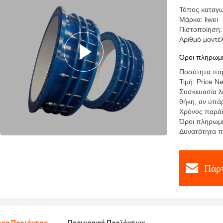
Τόπος καταγω
Μάρκα: liwei
Πιστοποίηση:
Αριθμό μοντ
Όροι πληρωμή
Ποσότητα παρ
Τιμή: Price N
Συσκευασία λε
θήκη, αν υπάρ
Χρόνος παράδ
Όροι πληρωμή
Δυνατότητα π
Πάρτ