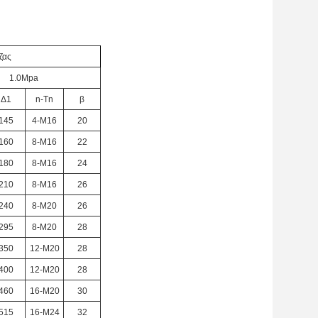
ζας
1.0Mpa
Δ1
n-Tn
β
145
4-M16
20
160
8-M16
22
180
8-M16
24
210
8-M16
26
240
8-M20
26
295
8-M20
28
350
12-M20
28
400
12-M20
28
460
16-M20
30
515
16-M24
32