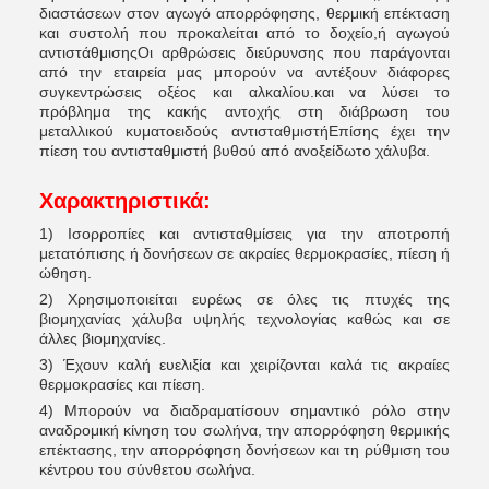
διαστάσεων στον αγωγό απορρόφησης, θερμική επέκταση
και συστολή που προκαλείται από το δοχείο,ή αγωγού
αντιστάθμισηςΟι αρθρώσεις διεύρυνσης που παράγονται
από την εταιρεία μας μπορούν να αντέξουν διάφορες
συγκεντρώσεις οξέος και αλκαλίου.και να λύσει το
πρόβλημα της κακής αντοχής στη διάβρωση του
μεταλλικού κυματοειδούς αντισταθμιστήΕπίσης έχει την
πίεση του αντισταθμιστή βυθού από ανοξείδωτο χάλυβα.
Χαρακτηριστικά:
1) Ισορροπίες και αντισταθμίσεις για την αποτροπή
μετατόπισης ή δονήσεων σε ακραίες θερμοκρασίες, πίεση ή
ώθηση.
2) Χρησιμοποιείται ευρέως σε όλες τις πτυχές της
βιομηχανίας χάλυβα υψηλής τεχνολογίας καθώς και σε
άλλες βιομηχανίες.
3) Έχουν καλή ευελιξία και χειρίζονται καλά τις ακραίες
θερμοκρασίες και πίεση.
4) Μπορούν να διαδραματίσουν σημαντικό ρόλο στην
αναδρομική κίνηση του σωλήνα, την απορρόφηση θερμικής
επέκτασης, την απορρόφηση δονήσεων και τη ρύθμιση του
κέντρου του σύνθετου σωλήνα.