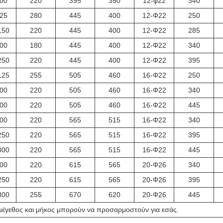
00
220
395
350
12-φ22
340
25
280
445
400
12-Φ22
250
150
220
445
400
12-Φ22
285
00
180
445
400
12-Φ22
340
250
220
445
400
12-Φ22
395
125
255
505
460
16-Φ22
250
00
220
505
460
16-Φ22
340
00
220
505
460
16-Φ22
445
00
220
565
515
16-Φ22
340
250
220
565
515
16-Φ22
395
300
220
565
515
16-Φ22
445
00
220
615
565
20-Φ26
340
250
220
615
565
20-Φ26
395
300
255
670
620
20-Φ26
445
 μέγεθος και μήκος μπορούν να προσαρμοστούν για εσάς.