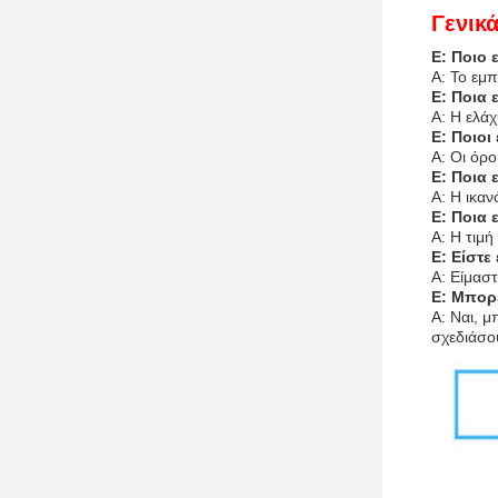
Γενικ
Ε: Ποιο 
Α: Το εμπ
Ε: Ποια 
Α: Η ελάχ
Ε: Ποιοι
Α: Οι όρο
Ε: Ποια 
Α: Η ικα
Ε: Ποια 
Α: Η τιμή
Ε: Είστε
Α: Είμασ
Ε: Μπορε
Α: Ναι, 
σχεδιάσο