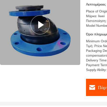
80 C
Λεπτομέρειες
Place of Orig
Μάρκα: liwei
Πιστοποίηση:
Model Numbe
Όροι πληρωμή
Minimum Order
Τιμή: Price N
Packaging Deta
compensators a
Delivery Time
Payment Term
Supply Abilit
Πάρτ