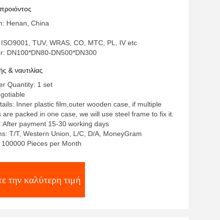
 προιόντος
in: Henan, China
 ISO9001, TUV, WRAS, CO, MTC, PL, IV etc
r: DN100*DN80-DN500*DN300
ς & ναυτιλίας
 Quantity: 1 set
egotiable
ils: Inner plastic film,outer wooden case, if multiple
re packed in one case, we will use steel frame to fix it.
: After payment 15-30 working days
s: T/T, Western Union, L/C, D/A, MoneyGram
y: 100000 Pieces per Month
ε την καλύτερη τιμή