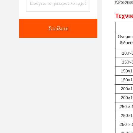
Κατασκευ
Τεχνι
Στείλετε
Ονομασ
διάμετ
100×
150×
150×1
150×1
200×1
200×1
250 × 
250×1
250 × 