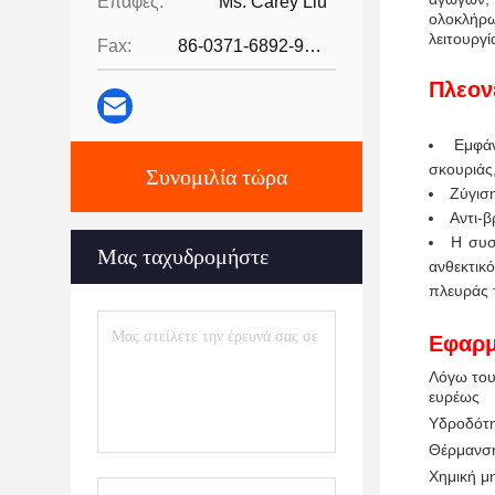
Επαφές:
Ms. Carey Liu
ολοκλήρω
λειτουργ
Fax:
86-0371-6892-9024
Πλεον
Εμφάν
σκουριάς
Συνομιλία τώρα
Ζύγιση
Αντι-β
Η συσ
Μας ταχυδρομήστε
ανθεκτικ
πλευράς 
Εφαρμ
Λόγω του
ευρέως
Υδροδότη
Θέρμανσ
Χημική μ