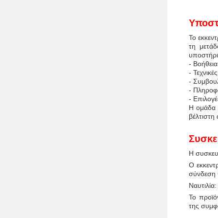
Υποστ
Το εκκεντ
τη μετάδ
υποστήρι
- Βοήθει
- Τεχνικ
- Συμβου
- Πληροφ
- Επιλογ
Η ομάδα 
βέλτιστη
Συσκε
Η συσκευ
Ο εκκεντ
σύνδεση θ
Ναυτιλία:
Το προϊό
της συμφ