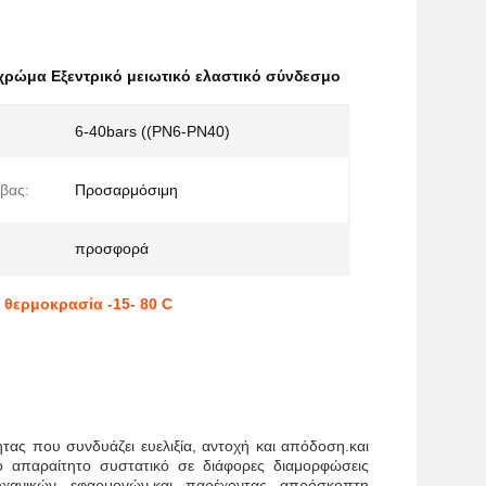
ρώμα Εξεντρικό μειωτικό ελαστικό σύνδεσμο
6-40bars ((PN6-PN40)
βας:
Προσαρμόσιμη
προσφορά
 θερμοκρασία -15- 80 C
ητας που συνδυάζει ευελιξία, αντοχή και απόδοση.και
το απαραίτητο συστατικό σε διάφορες διαμορφώσεις
μηχανικών εφαρμογών,και παρέχοντας απρόσκοπτη