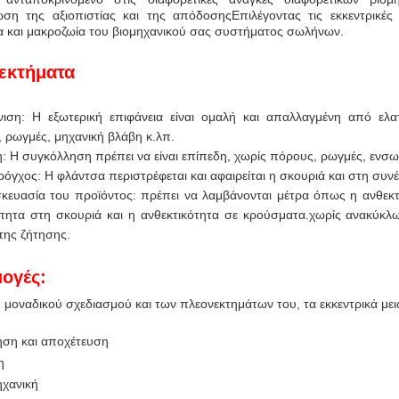
ση της αξιοπιστίας και της απόδοσηςΕπιλέγοντας τις εκκεντρικές 
ία και μακροζωία του βιομηχανικού σας συστήματος σωλήνων.
εκτήματα
ιση: Η εξωτερική επιφάνεια είναι ομαλή και απαλλαγμένη από ελα
, ρωγμές, μηχανική βλάβη κ.λπ.
: Η συγκόλληση πρέπει να είναι επίπεδη, χωρίς πόρους, ρωγμές, ενσ
ρόγχος: Η φλάντσα περιστρέφεται και αφαιρείται η σκουριά και στη συν
κευασία του προϊόντος: πρέπει να λαμβάνονται μέτρα όπως η ανθεκτι
ότητα στη σκουριά και η ανθεκτικότητα σε κρούσματα.χωρίς ανακύκ
της ζήτησης.
ογές:
 μοναδικού σχεδιασμού και των πλεονεκτημάτων του, τα εκκεντρικά με
ση και αποχέτευση
η
ηχανική