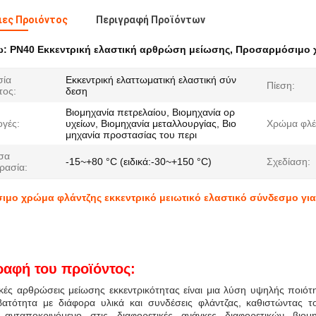
ες Προιόντος
Περιγραφή Προϊόντων
ω:
PN40 Εκκεντρική ελαστική αρθρώση μείωσης
,
Προσαρμόσιμο χ
σία
Εκκεντρική ελαττωματική ελαστική σύν
Πίεση:
τος:
δεση
Βιομηχανία πετρελαίου, Βιομηχανία ορ
γές:
υχείων, Βιομηχανία μεταλλουργίας, Βιο
Χρώμα φλέ
μηχανία προστασίας του περι
σα
-15~+80 °C (ειδικά:-30~+150 °C)
Σχεδίαση:
ρασία:
μο χρώμα φλάντζης εκκεντρικό μειωτικό ελαστικό σύνδεσμο για
ραφή του προϊόντος:
ικές αρθρώσεις μείωσης εκκεντρικότητας είναι μια λύση υψηλής ποιότ
βατότητα με διάφορα υλικά και συνδέσεις φλάντζας, καθιστώντας 
 ανταποκρινόμενο στις διαφορετικές ανάγκες διαφορετικών βιο