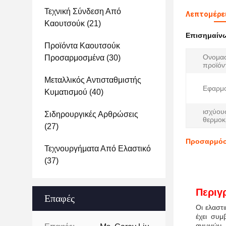
Τεχνική Σύνδεση Από
Λεπτομέρει
Καουτσούκ
(21)
Επισημαίν
Προϊόντα Καουτσούκ
Ονομα
Προσαρμοσμένα
(30)
προϊόν
Μεταλλικός Αντισταθμιστής
Εφαρμο
Κυματισμού
(40)
ισχύου
Σιδηρουργικές Αρθρώσεις
θερμοκ
(27)
Προσαρμόσι
Τεχνουργήματα Από Ελαστικό
(37)
Περιγ
Επαφές
Οι ελαστ
έχει συμ
αγωγών,