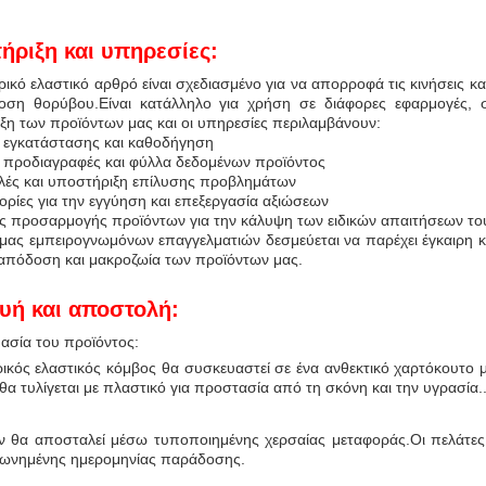
ήριξη και υπηρεσίες:
ρικό ελαστικό αρθρό είναι σχεδιασμένο για να απορροφά τις κινήσεις 
οση θορύβου.Είναι κατάλληλο για χρήση σε διάφορες εφαρμογές, 
ξη των προϊόντων μας και οι υπηρεσίες περιλαμβάνουν:
α εγκατάστασης και καθοδήγηση
ές προδιαγραφές και φύλλα δεδομένων προϊόντος
λές και υποστήριξη επίλυσης προβλημάτων
ορίες για την εγγύηση και επεξεργασία αξιώσεων
ές προσαρμογής προϊόντων για την κάλυψη των ειδικών απαιτήσεων το
μας εμπειρογνωμόνων επαγγελματιών δεσμεύεται να παρέχει έγκαιρη κα
 απόδοση και μακροζωία των προϊόντων μας.
υή και αποστολή:
ασία του προϊόντος:
ρικός ελαστικός κόμβος θα συσκευαστεί σε ένα ανθεκτικό χαρτόκουτο 
α τυλίγεται με πλαστικό για προστασία από τη σκόνη και την υγρασία.
ν θα αποσταλεί μέσω τυποποιημένης χερσαίας μεταφοράς.Οι πελάτες
ωνημένης ημερομηνίας παράδοσης.