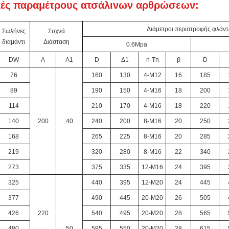
κές παραμέτρους ατσάλινων αρθρώσεων:
Διάμετροι περιστροφής φλάντ
Σωλήνες
Συχνά
διαμάντι
Διάσταση
0.6Mpa
DW
Α
Α1
D
Δ1
n-Tn
β
D
76
160
130
4-M12
16
185
89
190
150
4-M16
18
200
114
210
170
4-M16
18
220
140
200
40
240
200
8-M16
20
250
168
265
225
8-M16
20
285
219
320
280
8-M16
22
340
273
375
335
12-Μ16
24
395
325
440
395
12-M20
24
445
377
490
445
20-M20
26
505
426
220
540
495
20-M20
28
565
480
50
595
550
20-M20
28
615