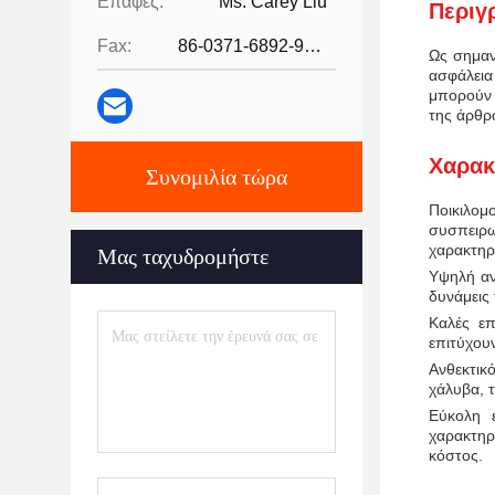
Επαφές:
Ms. Carey Liu
Περιγ
Fax:
86-0371-6892-9024
Ως σημαν
ασφάλεια
μπορούν 
της άρθρ
Χαρακ
Συνομιλία τώρα
Ποικιλο
συσπειρ
χαρακτηρι
Μας ταχυδρομήστε
Υψηλή αν
δυνάμεις
Καλές επ
επιτύχου
Ανθεκτικ
χάλυβα, 
Εύκολη 
χαρακτηρ
κόστος.