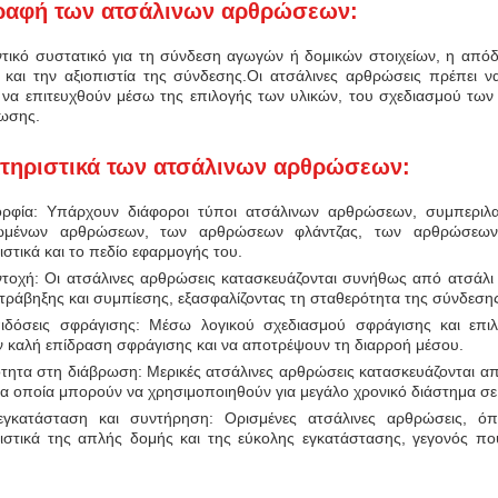
ραφή των ατσάλινων αρθρώσεων:
τικό συστατικό για τη σύνδεση αγωγών ή δομικών στοιχείων, η από
 και την αξιοπιστία της σύνδεσης.Οι ατσάλινες αρθρώσεις πρέπει ν
να επιτευχθούν μέσω της επιλογής των υλικών, του σχεδιασμού των δ
ωσης.
τηριστικά των ατσάλινων αρθρώσεων:
μορφία: Υπάρχουν διάφοροι τύποι ατσάλινων αρθρώσεων, συμπερι
ωμένων αρθρώσεων, των αρθρώσεων φλάντζας, των αρθρώσεων 
στικά και το πεδίο εφαρμογής του.
τοχή: Οι ατσάλινες αρθρώσεις κατασκευάζονται συνήθως από ατσάλι υ
 τράβηξης και συμπίεσης, εξασφαλίζοντας τη σταθερότητα της σύνδεση
ιδόσεις σφράγισης: Μέσω λογικού σχεδιασμού σφράγισης και επι
ν καλή επίδραση σφράγισης και να αποτρέψουν τη διαρροή μέσου.
ότητα στη διάβρωση: Μερικές ατσάλινες αρθρώσεις κατασκευάζονται α
τα οποία μπορούν να χρησιμοποιηθούν για μεγάλο χρονικό διάστημα σ
εγκατάσταση και συντήρηση: Ορισμένες ατσάλινες αρθρώσεις, ό
ιστικά της απλής δομής και της εύκολης εγκατάστασης, γεγονός πο