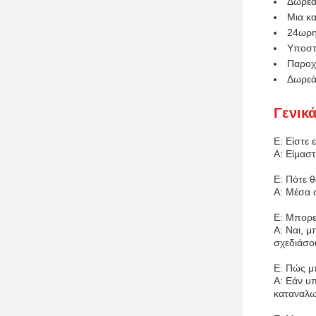
Δωρεάν
Μια κ
24ωρη
Υποστ
Παροχ
Δωρεά
Γενικ
Ε: Είστε 
Α: Είμασ
Ε: Πότε 
Α: Μέσα 
Ε: Μπορεί
Α: Ναι, 
σχεδιάσο
Ε: Πώς μ
Α: Εάν υ
καταναλω