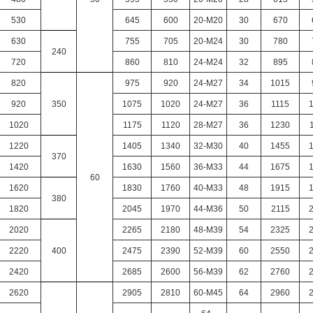
530
645
600
20-M20
30
670
630
755
705
20-M24
30
780
240
720
860
810
24-M24
32
895
820
975
920
24-M27
34
1015
920
350
1075
1020
24-M27
36
1115
1020
1175
1120
28-M27
36
1230
1220
1405
1340
32-Μ30
40
1455
370
1420
1630
1560
36-M33
44
1675
60
1620
1830
1760
40-M33
48
1915
380
1820
2045
1970
44-M36
50
2115
2020
2265
2180
48-M39
54
2325
2220
400
2475
2390
52-M39
60
2550
2420
2685
2600
56-M39
62
2760
2620
2905
2810
60-M45
64
2960