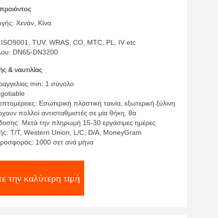
 PN10 - PN40
 προιόντος
γής: Χενάν, Κίνα
 ISO9001, TUV, WRAS, CO, MTC, PL, IV etc
έλου: DN65-DN3200
ς & ναυτιλίας
αγγελίας min: 1 σύνολο
egotiable
πτομέρειες: Εσωτερική πλαστική ταινία, εξωτερική ξύλινη
χουν πολλοί αντισταθμιστές σε μία θήκη, θα
οσης: Μετά την πληρωμή 15-30 εργάσιμες ημέρες
ς: T/T, Western Union, L/C, D/A, MoneyGram
ροσφοράς: 1000 σετ ανά μήνα
ε την καλύτερη τιμή