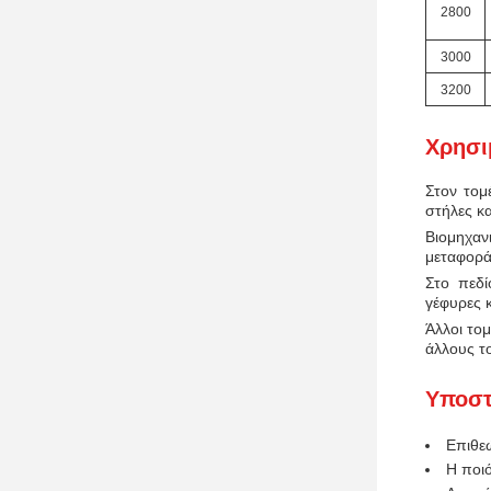
2800
3000
3200
Χρησι
Στον τομ
στήλες κα
Βιομηχαν
μεταφορά 
Στο πεδί
γέφυρες 
Άλλοι τομ
άλλους τ
Υποστ
Επιθε
Η ποιό