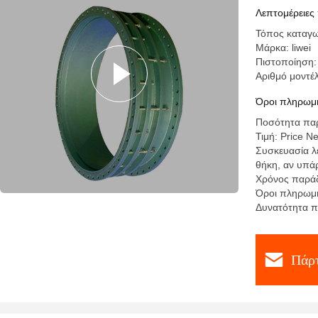
υποδομών
Λεπτομέρειες
Τόπος καταγω
Μάρκα: liwei
Πιστοποίηση:
Αριθμό μοντ
Όροι πληρωμή
Ποσότητα παρ
Τιμή: Price N
Συσκευασία λε
θήκη, αν υπάρ
Χρόνος παράδ
Όροι πληρωμή
Δυνατότητα π
Πάρτ