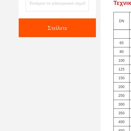
Τεχνι
DN
Στείλετε
65
80
100
125
150
200
250
300
350
400
450