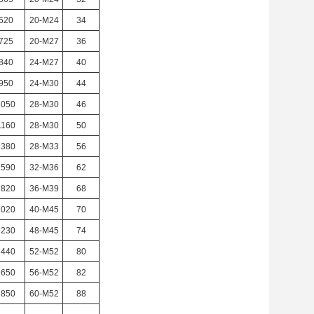
620
20-M24
34
725
20-M27
36
840
24-M27
40
950
24-M30
44
1050
28-Μ30
46
1160
28-Μ30
50
1380
28-M33
56
1590
32-M36
62
1820
36-M39
68
2020
40-M45
70
2230
48-M45
74
2440
52-M52
80
2650
56-M52
82
2850
60-M52
88