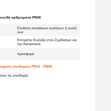
ροειδή αρθρώματα PN40
Σύνδεση ατσάλινων σωλήνων ή σωλή
νων
Επιτρέπει Ευελιξία στον Σχεδιασμό και
την Κατασκευή
προσφορά
νίσχυση υποδομών PN10 - PN40
ύουν τις υποδομές