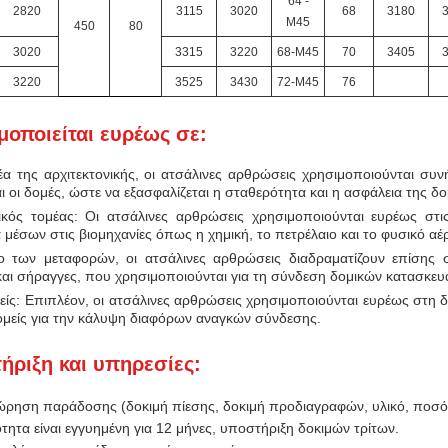
64 -
2820
3115
3020
68
3180
M45
450
80
3020
3315
3220
68-M45
70
3405
3220
3525
3430
72-M45
76
μοποιείται ευρέως σε:
έα της αρχιτεκτονικής, οι ατσάλινες αρθρώσεις χρησιμοποιούνται συ
ι οι δομές, ώστε να εξασφαλίζεται η σταθερότητα και η ασφάλεια της δο
ικός τομέας: Οι ατσάλινες αρθρώσεις χρησιμοποιούνται ευρέως στ
μέσων στις βιομηχανίες όπως η χημική, το πετρέλαιο και το φυσικό αέρ
ο των μεταφορών, οι ατσάλινες αρθρώσεις διαδραματίζουν επίσης 
και σήραγγες, που χρησιμοποιούνται για τη σύνδεση δομικών κατασκευ
είς: Επιπλέον, οι ατσάλινες αρθρώσεις χρησιμοποιούνται ευρέως στη δι
ομείς για την κάλυψη διαφόρων αναγκών σύνδεσης.
ήριξη και υπηρεσίες:
ώρηση παράδοσης (δοκιμή πίεσης, δοκιμή προδιαγραφών, υλικό, ποσό
τητα είναι εγγυημένη για 12 μήνες, υποστήριξη δοκιμών τρίτων.