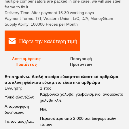
multiple compensators are packed in one case, we will use steel
frame to fix it.
Delivery Time: After payment 15-30 working days
Payment Terms: T/T, Western Union, L/C, D/A, MoneyGram
Supply Ability: 100000 Pieces per Month
Πάρτε την καλύτερη τιμή
Λεπτομέρειες
Περιγραφή
Προιόντος
Προϊόντων
Επισημαίνω:
Διπλή σφαίρα εύκαμπτο ελαστικό αρθρώμα
,
ατσάλινη φλάντσα εύκαμπτο ελαστικό αρθρώμα
Εγγύηση:
1 έτος
Καρβονικό χάλυβα, γαλβανισμένο, ανοξείδωτο
Υλικό φλαντζών:
χάλυβα κλπ.
Απορρόφηση
Ναι.
δονήσεων:
Περισσότερα από 2.000 σετ διαφορετικών
Τύπος μούχλας:
τύπων