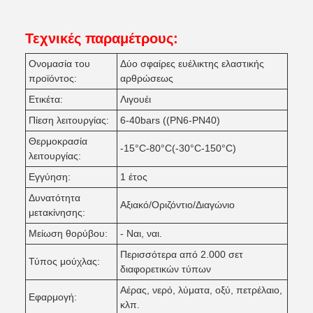
Τεχνικές παραμέτρους:
Ονομασία του
Δύο σφαίρες ευέλικτης ελαστικής
προϊόντος:
αρθρώσεως
Ετικέτα:
Λιγουέι
Πίεση λειτουργίας:
6-40bars ((PN6-PN40)
Θερμοκρασία
-15°C-80°C(-30°C-150°C)
λειτουργίας:
Εγγύηση:
1 έτος
Δυνατότητα
Αξιακό/Οριζόντιο/Διαγώνιο
μετακίνησης:
Μείωση θορύβου:
- Ναι, ναι.
Περισσότερα από 2.000 σετ
Τύπος μούχλας:
διαφορετικών τύπων
Αέρας, νερό, λύματα, οξύ, πετρέλαιο,
Εφαρμογή:
κλπ.