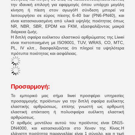
την ιδανική επιλογή για εφαρμογές όπου υπάρχει μεγάλη
κίνηση ή πίεση στον αγωγόΗ σύνδεση μπορεί να
λειτουργήσει σε εύρος πίεσης 6-40 bar (PN6-PN40), και
είναι κατασκευασμένη από υλικά υψηλής ποιότητας όπως
NR, NBR, SBR, EPDM και FKM, εξασφαλίζοντας μακρά
διάρκεια ζωής.
Η διπλή σφαίρα ευέλικτου ελαστικού αρθρώματος της Liwei
είναι πιστοποιημένη με ISO9001, TUV, WRAS, CO, MTC,
PL, IV κλπ., διασφαλίζοντας ότι πληροί τα υψηλότερα
πρότυπα ποιότητας και ασφάλειας.
Προσαρμογή:
Το εμπορικό μας σήμα liwei προσφέρει υπηρεσίες
προσαρμογής προϊόντων για την διπλή σφαίρα ευέλικτης
ελαστικής αρθρώσεως, επίσης γνωστή ως αρθρωτή
ελαστική επέκταση ή πολυσφαίρα ευέλικτη ελαστική
αρθρώσεως.
Ο αριθμός μοντέλου αυτού του προϊόντος είναι DN15-
DN4000, και κατασκευάζεται στο Χεναν της Κίνας.Η
ελάχιστη ποσότητα παραγγελίας είναι 1 σύνολο, και η τιμή