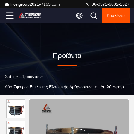
liweigroup2021@163.com
86-0371-6892-1527
Κουβέντα
Προϊόντα
Σπίτι
>
Προϊόντα
>
Δύο Σφαίρες Ευέλικτης Ελαστικής Αρθρώσεως
>
Διπλή σφαίρα
ευέλικτος συνδυασμός από καουτσούκ με προσαρμόσιμη
φλάντσα από ανοξείδωτο χάλυβα