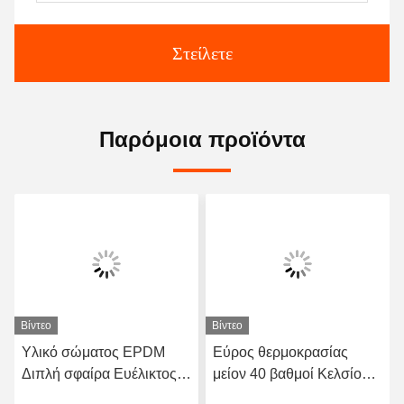
Στείλετε
Παρόμοια προϊόντα
Βίντεο
Βίντεο
Υλικό σώματος EPDM
Εύρος θερμοκρασίας
Διπλή σφαίρα Ευέλικτος
μείον 40 βαθμοί Κελσίου
ελαστικός συνδυασμός
έως 120 βαθμοί Κελσίου