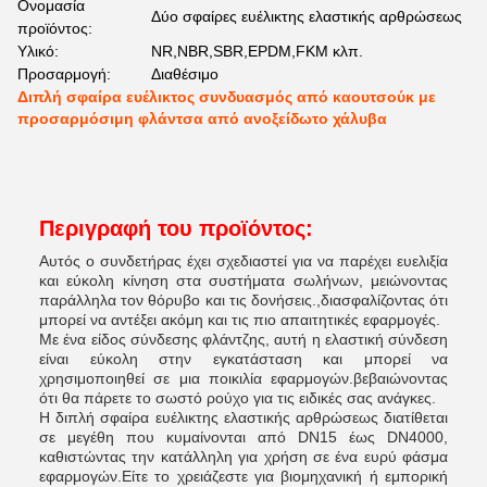
Ονομασία
Δύο σφαίρες ευέλικτης ελαστικής αρθρώσεως
προϊόντος:
Υλικό:
NR,NBR,SBR,EPDM,FKM κλπ.
Προσαρμογή:
Διαθέσιμο
Διπλή σφαίρα ευέλικτος συνδυασμός από καουτσούκ με
προσαρμόσιμη φλάντσα από ανοξείδωτο χάλυβα
Περιγραφή του προϊόντος:
Αυτός ο συνδετήρας έχει σχεδιαστεί για να παρέχει ευελιξία
και εύκολη κίνηση στα συστήματα σωλήνων, μειώνοντας
παράλληλα τον θόρυβο και τις δονήσεις.,διασφαλίζοντας ότι
μπορεί να αντέξει ακόμη και τις πιο απαιτητικές εφαρμογές.
Με ένα είδος σύνδεσης φλάντζης, αυτή η ελαστική σύνδεση
είναι εύκολη στην εγκατάσταση και μπορεί να
χρησιμοποιηθεί σε μια ποικιλία εφαρμογών.βεβαιώνοντας
ότι θα πάρετε το σωστό ρούχο για τις ειδικές σας ανάγκες.
Η διπλή σφαίρα ευέλικτης ελαστικής αρθρώσεως διατίθεται
σε μεγέθη που κυμαίνονται από DN15 έως DN4000,
καθιστώντας την κατάλληλη για χρήση σε ένα ευρύ φάσμα
εφαρμογών.Είτε το χρειάζεστε για βιομηχανική ή εμπορική