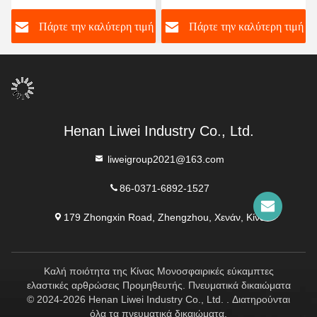
από καουτσούκ
Διπλή σφαιρική εύκαμπτη
ή
Πάρτε την καλύτερη τιμή
Πάρτε την καλύτερη τιμή
σχεδιασμένος με φτερωτά
σύνδεση από καουτσούκ
άκρα που εξασφαλίζουν τη
Μεγάλη διάρκεια ζωής
σφραγίδα και την ευελιξία
Υποστήριξη OEM Custom
στα συστήματα μεταφοράς
υγρών
Henan Liwei Industry Co., Ltd.
liweigroup2021@163.com
86-0371-6892-1527
179 Zhongxin Road, Zhengzhou, Χενάν, Κίνα
Καλή ποιότητα της Κίνας Μονοσφαιρικές εύκαμπτες
ελαστικές αρθρώσεις Προμηθευτής. Πνευματικά δικαιώματα
© 2024-2026 Henan Liwei Industry Co., Ltd. . Διατηρούνται
όλα τα πνευματικά δικαιώματα.