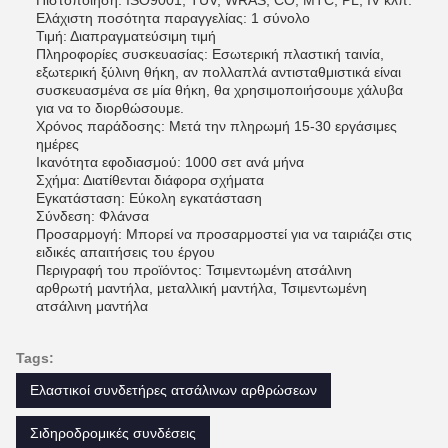
Πιστοποίηση: ISO9001, TUV, WRAS, CO, MTC, PL, IV κλπ.
Ελάχιστη ποσότητα παραγγελίας: 1 σύνολο
Τιμή: Διαπραγματεύσιμη τιμή
Πληροφορίες συσκευασίας: Εσωτερική πλαστική ταινία,
εξωτερική ξύλινη θήκη, αν πολλαπλά αντισταθμιστικά είναι
συσκευασμένα σε μία θήκη, θα χρησιμοποιήσουμε χάλυβα
για να το διορθώσουμε.
Χρόνος παράδοσης: Μετά την πληρωμή 15-30 εργάσιμες
ημέρες
Ικανότητα εφοδιασμού: 1000 σετ ανά μήνα
Σχήμα: Διατίθενται διάφορα σχήματα
Εγκατάσταση: Εύκολη εγκατάσταση
Σύνδεση: Φλάνσα
Προσαρμογή: Μπορεί να προσαρμοστεί για να ταιριάζει στις
ειδικές απαιτήσεις του έργου
Περιγραφή του προϊόντος: Τσιμεντωμένη ατσάλινη
αρθρωτή μαντήλα, μεταλλική μαντήλα, Τσιμεντωμένη
ατσάλινη μαντήλα
Tags:
Ελαστικοί συνδετήρες ατσάλινων αρθρώσεων
Σιδηροδρομικές συνδέσεις