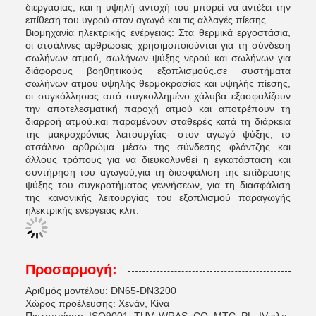
διεργασίας, και η υψηλή αντοχή του μπορεί να αντέξει την
επίθεση του υγρού στον αγωγό και τις αλλαγές πίεσης.
Βιομηχανία ηλεκτρικής ενέργειας: Στα θερμικά εργοστάσια,
οι ατσάλινες αρθρώσεις χρησιμοποιούνται για τη σύνδεση
σωλήνων ατμού, σωλήνων ψύξης νερού και σωλήνων για
διάφορους βοηθητικούς εξοπλισμούς.σε συστήματα
σωλήνων ατμού υψηλής θερμοκρασίας και υψηλής πίεσης,
οι συγκόλλησεις από συγκολλημένο χάλυβα εξασφαλίζουν
την αποτελεσματική παροχή ατμού και αποτρέπουν τη
διαρροή ατμού.και παραμένουν σταθερές κατά τη διάρκεια
της μακροχρόνιας λειτουργίας- στον αγωγό ψύξης, το
ατσάλινο αρθρώμα μέσω της σύνδεσης φλάντζης και
άλλους τρόπους για να διευκολυνθεί η εγκατάσταση και
συντήρηση του αγωγού,για τη διασφάλιση της επίδρασης
ψύξης του συγκροτήματος γεννήσεων, για τη διασφάλιση
της κανονικής λειτουργίας του εξοπλισμού παραγωγής
ηλεκτρικής ενέργειας κλπ.
Προσαρμογή:
Αριθμός μοντέλου: DN65-DN3200
Χώρος προέλευσης: Χενάν, Κίνα