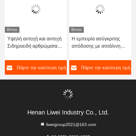
Βίντεο
Βίντεο
Υψηλή αντοχή και αντοχή
Η εμπειρία ασύγκριτης
Σιδηροειδή αρθρώματα
απόδοσης με ατσάλινη
Ευέλικτο σχεδιασμό και
σύνδεση για βιομηχανικές
κατασκευή με σύνδεση
συνδέσεις
ή
Πάρτε την καλύτερη τιμή
Πάρτε την καλύτερη τιμή
φλάντζας
Henan Liwei Industry Co., Ltd.
liweigroup2021@163.com