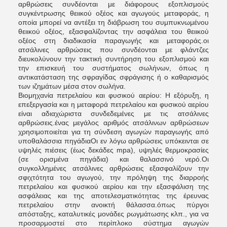
αρθρώσεις συνδέονται με διάφορους εξοπλισμούς
συγκέντρωσης θειικού οξέος και αγωγούς μεταφοράς, η
οποία μπορεί να αντέξει τη διάβρωση του συμπυκνωμένου
θειικού οξέος, εξασφαλίζοντας την ασφάλεια του θειικού
οξέος στη διαδικασία παραγωγής και μεταφοράς.οι
ατσάλινες αρθρώσεις που συνδέονται με φλάντζες
διευκολύνουν την τακτική συντήρηση του εξοπλισμού και
την επισκευή του συστήματος σωλήνων, όπως η
αντικατάσταση της σφραγίδας σφράγισης ή ο καθαρισμός
των ιζημάτων μέσα στον σωλήνα.
Βιομηχανία πετρελαίου και φυσικού αερίου: Η εξόρυξη, η
επεξεργασία και η μεταφορά πετρελαίου και φυσικού αερίου
είναι αδιαχώριστα συνδεδεμένες με τις ατσάλινες
αρθρώσεις.ένας μεγάλος αριθμός ατσάλινων αρθρώσεων
χρησιμοποιείται για τη σύνδεση αγωγών παραγωγής από
υποθαλάσσια πηγάδιαΟι εν λόγω αρθρώσεις υπόκεινται σε
υψηλές πιέσεις (έως δεκάδες mpa), υψηλές θερμοκρασίες
(σε ορισμένα πηγάδια) και θαλασσινό νερό.Οι
συγκολλημένες ατσάλινες αρθρώσεις εξασφαλίζουν την
σφιχτότητα του αγωγού, την πρόληψη της διαρροής
πετρελαίου και φυσικού αερίου και την εξασφάλιση της
ασφάλειας και της αποτελεσματικότητας της έρευνας
πετρελαίου στην ανοικτή θάλασσα.όπως πύργοι
απόσταξης, καταλυτικές μονάδες ρωγμάτωσης κλπ., για να
προσαρμοστεί στο περίπλοκο σύστημα αγωγών