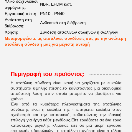
Υλικό δαχτυλιδιών
NBR, EPDM κλπ.
σφράγισης:
Εργασιακή πίεση:
PN10 - PN40
Αντίσταση στη
Ανθεκτικό στη διάβρωση
διάβρωση:
Χρήση:
Σύνδεση ατσάλινων σωλήνων ή σωλήνων
Μεταμορφώστε τις ατσάλινες συνδέσεις σας με την ανώτερη
ατσάλινη σύνδεσή μας για μέγιστη αντοχή
Περιγραφή του προϊόντος:
Η ατσάλινη σύνδεση είναι ικανή να χειρίζεται με ευκολία
συστήματα υψηλής πίεσης.το καθιστώντας μια οικονομικά
αποδοτική λύση στην οποία μπορείτε να βασίζεστε για
χρόνια..
Ένα από τα κυριότερα πλεονεκτήματα της ατσάλινης
σύνδεσης είναι η ευελιξία της - επιτρέπει ευελιξία στον
σχεδιασμό και την κατασκευή, καθιστώντας την ιδανική
επιλογή για έργα κάθε μεγέθους.Είτε εργάζεστε σε ένα έργο
κατασκευής μεγάλης κλίμακας είτε σε μια μικρή εργασία
επισκευής υδραυλικών., η ατσάλινη σύνδεση είναι η τέλεια