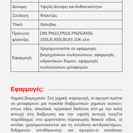
Δύναμη
Υψηλή Δύναμη και Ανθεκτικότητα
Σύνδεση
Φλάντζες
Υλικό
Χάλυβας
Πρότυπο
DIN PN10,PN16,PN25/ANSI
φλάντζας
150LB,300LB/JIS 10K κλπ.
Χρησιμοποιείται σε εφαρμογές
βιομηχανικών σωληνώσεων, εφαρμογές
Εφαρμογή
υδραυλικών δομών, εφαρμογές
σωληνώσεων μεταφορών
Εφαρμογές:
Χημική βιομηχανία: Στη χημική παραγωγή, οι αγωγοί πρέπει
να μεταφέρουν μια ποικιλία διαβρωτικών χημικών ουσιών,
όπως οξέα, αλκαλικά, οργανικοί διαλύτες κλπ.με την καλή
αντοχή στη διάβρωση και την υψηλή αντοχή τουςΓια
παράδειγμα, στο εργοστάσιο παραγωγής θειικού οξέος, οι
αντλίες χρησιμοποιούνται για τη σύνδεση αντιδραστήρων,
δεξαμενών αποθήκευσης και αγωγών.οι ατσάλινες