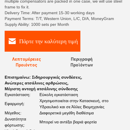
multiple compensators are packed in one case, we will use steel
frame to fix it.
Delivery Time: After payment 15-30 working days
Payment Terms: T/T, Western Union, L/C, D/A, MoneyGram
Supply Ability: 1000 sets per Month
Πάρτε την καλύτερη τιμή
Λεπτομέρειες
Περιγραφή
Προιόντος
Προϊόντων
Επισημαίνω:
Σιδηρουργικές συνδέσεις
,
Ανώτερες ατσάλινες αρθρώσεις
,
Μέγιστη αντοχή ατσάλινης σύνδεσης
Εγκατάσταση:
Εύκολη εγκατάσταση
Χρησιμοποιείται στην Κατασκευή, στο
Εφαρμογή:
Υδραυλικό και σε Άλλες Βιομηχανίες
Μέγεθος:
Διαφορετικά μεγέθη διαθέσιμα
Δυνατότητα
Μπορεί να αντέξει βαριά φορτία
φόρτωσης: