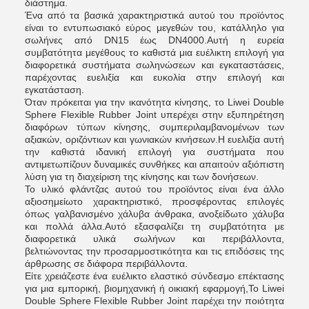
διάστημα.
Ένα από τα βασικά χαρακτηριστικά αυτού του προϊόντος
είναι το εντυπωσιακό εύρος μεγεθών του, κατάλληλο για
σωλήνες από DN15 έως DN4000.Αυτή η ευρεία
συμβατότητα μεγέθους το καθιστά μια ευέλικτη επιλογή για
διαφορετικά συστήματα σωληνώσεων και εγκαταστάσεις,
παρέχοντας ευελιξία και ευκολία στην επιλογή και
εγκατάσταση.
Όταν πρόκειται για την ικανότητα κίνησης, το Liwei Double
Sphere Flexible Rubber Joint υπερέχει στην εξυπηρέτηση
διαφόρων τύπων κίνησης, συμπεριλαμβανομένων των
αξιακών, οριζόντιων και γωνιακών κινήσεων.Η ευελιξία αυτή
την καθιστά ιδανική επιλογή για συστήματα που
αντιμετωπίζουν δυναμικές συνθήκες και απαιτούν αξιόπιστη
λύση για τη διαχείριση της κίνησης και των δονήσεων.
Το υλικό φλάντζας αυτού του προϊόντος είναι ένα άλλο
αξιοσημείωτο χαρακτηριστικό, προσφέροντας επιλογές
όπως γαλβανισμένο χάλυβα άνθρακα, ανοξείδωτο χάλυβα
και πολλά άλλα.Αυτό εξασφαλίζει τη συμβατότητα με
διαφορετικά υλικά σωλήνων και περιβάλλοντα,
βελτιώνοντας την προσαρμοστικότητα και τις επιδόσεις της
άρθρωσης σε διάφορα περιβάλλοντα.
Είτε χρειάζεστε ένα ευέλικτο ελαστικό σύνδεσμο επέκτασης
για μια εμπορική, βιομηχανική ή οικιακή εφαρμογή,Το Liwei
Double Sphere Flexible Rubber Joint παρέχει την ποιότητα