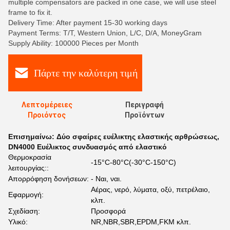
multiple compensators are packed in one case, we will use steel
frame to fix it.
Delivery Time: After payment 15-30 working days
Payment Terms: T/T, Western Union, L/C, D/A, MoneyGram
Supply Ability: 100000 Pieces per Month
Πάρτε την καλύτερη τιμή
Λεπτομέρειες
Περιγραφή
Προιόντος
Προϊόντων
Επισημαίνω:
Δύο σφαίρες ευέλικτης ελαστικής αρθρώσεως
,
DN4000 Ευέλικτος συνδυασμός από ελαστικό
Θερμοκρασία
-15°C-80°C(-30°C-150°C)
λειτουργίας::
Απορρόφηση δονήσεων:
- Ναι, ναι.
Αέρας, νερό, λύματα, οξύ, πετρέλαιο,
Εφαρμογή:
κλπ.
Σχεδίαση:
Προσφορά
Υλικό:
NR,NBR,SBR,EPDM,FKM κλπ.