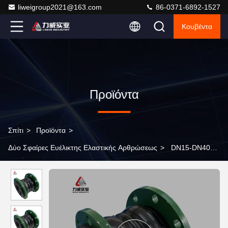
liweigroup2021@163.com
86-0371-6892-1527
Κουβέντα
Προϊόντα
Σπίτι
>
Προϊόντα
>
Δύο Σφαίρες Ευέλικτης Ελαστικής Αρθρώσεως
>
DN15-DN4000
Διπλή σφαίρα Ευέλικτος συνδυασμός από καουτσούκ με
περισσότερα από 2000 σετ διαφόρων τύπων και γαλβανισμένη
φλέγγη από ανθρακούχο χάλυβα