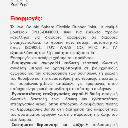
Εφαρμογές:
Το liwei Double Sphere Flexible Rubber Joint, με αριθμό
μοντέλου DN15-DN4000, είναι ένα ευέλικτο προϊόν
κατάλληλο για διάφορες εφαρμογές σε διάφορες
βιομηχανίες.Κίνα, το προϊόν αυτό κατέχει πιστοποιητικά
όπως ISO9001, TUV, WRAS, CO, MTC, PL, IV,
εξασφαλίζοντας υψηλή ποιότητα και αξιοπιστία.
Εφαρμογές και σενάρια χρήσης του προϊόντος:
-
Βιομηχανικοί αγωγοί:
Η ευέλικτη ελαστική ελαστική
σύνδεση μπορεί να χρησιμοποιηθεί σε βιομηχανικούς
αγωγούς για την απορρόφηση των δονήσεων, τη μείωση
του θορύβου και την αντιστάθμιση της θερμικής επέκτασης
και συρρίκνωσης.Είναι κατάλληλο για εφαρμογές όπου
υπάρχει κίνηση και δυσσύνθεση στο σύστημα σωλήνων.
-
Εγκαταστάσεις επεξεργασίας νερού:
Η διπλή σφαιρική
ελαστική διαστολή είναι ιδανική για εγκαταστάσεις
επεξεργασίας νερού όπου υπάρχουν διακυμάνσεις πίεσης
και θερμοκρασίας.Βοηθά στη διατήρηση της ακεραιότητας
του συστήματος αγωγών και στην παράταση της ζωής του
εξοπλισμού.
-
Συστήματα θέρμανσης και ψύξης:
Η πολυσφαιρική