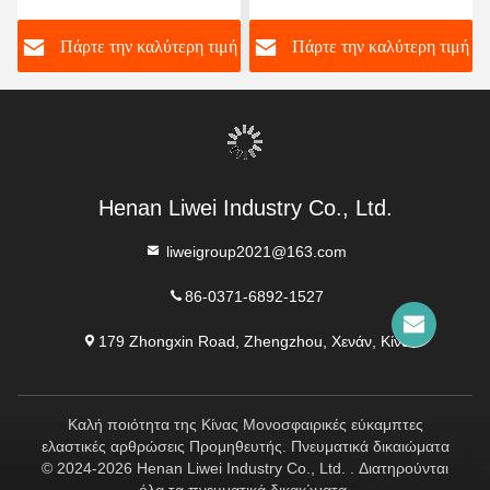
από καουτσούκ
Διπλή σφαιρική εύκαμπτη
ή
Πάρτε την καλύτερη τιμή
Πάρτε την καλύτερη τιμή
σχεδιασμένος με φτερωτά
σύνδεση από καουτσούκ
άκρα που εξασφαλίζουν τη
Μεγάλη διάρκεια ζωής
σφραγίδα και την ευελιξία
Υποστήριξη OEM Custom
στα συστήματα μεταφοράς
υγρών
Henan Liwei Industry Co., Ltd.
liweigroup2021@163.com
86-0371-6892-1527
179 Zhongxin Road, Zhengzhou, Χενάν, Κίνα
Καλή ποιότητα της Κίνας Μονοσφαιρικές εύκαμπτες
ελαστικές αρθρώσεις Προμηθευτής. Πνευματικά δικαιώματα
© 2024-2026 Henan Liwei Industry Co., Ltd. . Διατηρούνται