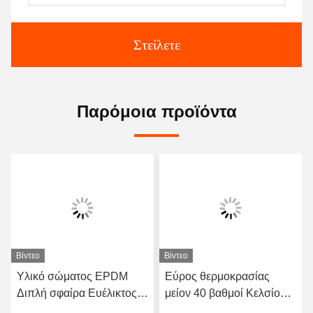
Στείλετε
Παρόμοια προϊόντα
Βίντεο
Βίντεο
Υλικό σώματος EPDM
Εύρος θερμοκρασίας
Διπλή σφαίρα Ευέλικτος
μείον 40 βαθμοί Κελσίου
ελαστικός συνδυασμός
έως 120 βαθμοί Κελσίου