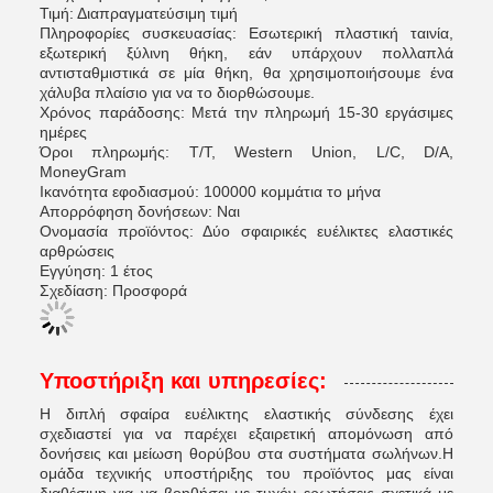
Τιμή: Διαπραγματεύσιμη τιμή
Πληροφορίες συσκευασίας: Εσωτερική πλαστική ταινία,
εξωτερική ξύλινη θήκη, εάν υπάρχουν πολλαπλά
αντισταθμιστικά σε μία θήκη, θα χρησιμοποιήσουμε ένα
χάλυβα πλαίσιο για να το διορθώσουμε.
Χρόνος παράδοσης: Μετά την πληρωμή 15-30 εργάσιμες
ημέρες
Όροι πληρωμής: T/T, Western Union, L/C, D/A,
MoneyGram
Ικανότητα εφοδιασμού: 100000 κομμάτια το μήνα
Απορρόφηση δονήσεων: Ναι
Ονομασία προϊόντος: Δύο σφαιρικές ευέλικτες ελαστικές
αρθρώσεις
Εγγύηση: 1 έτος
Σχεδίαση: Προσφορά
Υποστήριξη και υπηρεσίες:
Η διπλή σφαίρα ευέλικτης ελαστικής σύνδεσης έχει
σχεδιαστεί για να παρέχει εξαιρετική απομόνωση από
δονήσεις και μείωση θορύβου στα συστήματα σωλήνων.Η
ομάδα τεχνικής υποστήριξης του προϊόντος μας είναι