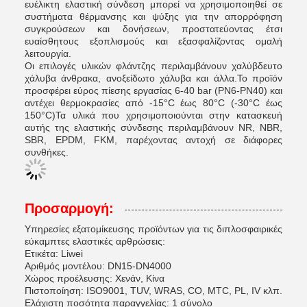
ευέλικτη ελαστική σύνδεση μπορεί να χρησιμοποιηθεί σε
συστήματα θέρμανσης και ψύξης για την απορρόφηση
συγκρούσεων και δονήσεων, προστατεύοντας έτσι
ευαίσθητους εξοπλισμούς και εξασφαλίζοντας ομαλή
λειτουργία.
Οι επιλογές υλικών φλάντζης περιλαμβάνουν χαλύβδευτο
χάλυβα άνθρακα, ανοξείδωτο χάλυβα και άλλα.Το προϊόν
προσφέρει εύρος πίεσης εργασίας 6-40 bar (PN6-PN40) και
αντέχει θερμοκρασίες από -15°C έως 80°C (-30°C έως
150°C)Τα υλικά που χρησιμοποιούνται στην κατασκευή
αυτής της ελαστικής σύνδεσης περιλαμβάνουν NR, NBR,
SBR, EPDM, FKM, παρέχοντας αντοχή σε διάφορες
συνθήκες.
Προσαρμογή:
Υπηρεσίες εξατομίκευσης προϊόντων για τις διπλοσφαιρικές
εύκαμπτες ελαστικές αρθρώσεις:
Ετικέτα: Liwei
Αριθμός μοντέλου: DN15-DN4000
Χώρος προέλευσης: Χενάν, Κίνα
Πιστοποίηση: ISO9001, TUV, WRAS, CO, MTC, PL, IV κλπ.
Ελάχιστη ποσότητα παραγγελίας: 1 σύνολο