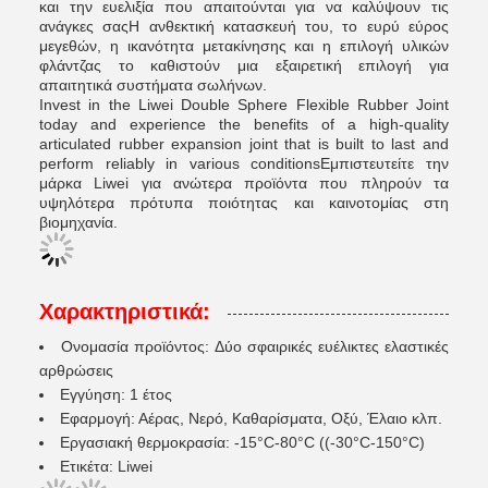
και την ευελιξία που απαιτούνται για να καλύψουν τις
ανάγκες σαςΗ ανθεκτική κατασκευή του, το ευρύ εύρος
μεγεθών, η ικανότητα μετακίνησης και η επιλογή υλικών
φλάντζας το καθιστούν μια εξαιρετική επιλογή για
απαιτητικά συστήματα σωλήνων.
Invest in the Liwei Double Sphere Flexible Rubber Joint
today and experience the benefits of a high-quality
articulated rubber expansion joint that is built to last and
perform reliably in various conditionsΕμπιστευτείτε την
μάρκα Liwei για ανώτερα προϊόντα που πληρούν τα
υψηλότερα πρότυπα ποιότητας και καινοτομίας στη
βιομηχανία.
Χαρακτηριστικά:
Ονομασία προϊόντος: Δύο σφαιρικές ευέλικτες ελαστικές
αρθρώσεις
Εγγύηση: 1 έτος
Εφαρμογή: Αέρας, Νερό, Καθαρίσματα, Οξύ, Έλαιο κλπ.
Εργασιακή θερμοκρασία: -15°C-80°C ((-30°C-150°C)
Ετικέτα: Liwei