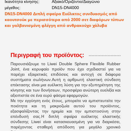
Ικανότητα κίνησης:
Αξιακό/Οριζόντιο/Διαγώνιο
μέγεθος:
DN15-DN4000
DN15-DN4000 Διπλή σφαίρα Ευέλικτος συνδυασμός από
καουτσούκ με περισσότερα από 2000 σετ διαφόρων τύπων
και γαλβανισμένη φλέγγη από ανθρακούχο χάλυβα
Περιγραφή του προϊόντος:
Παρουσιάζουμε το Liwei Double Sphere Flexible Rubber
Joint, ένα κορυφαίο προϊόν που έχει σχεδιαστεί για να
παρέχει εξαιρετικές επιδόσεις και αντοχή σε διάφορα
συστήματα σωλήνων.Αυτή η αρθρωτή ελαστική σύνδεση
επέκτασης είναι μια ευέλικτη λύση για την εξυπηρέτηση της
κίνησης και των δονήσεων, προσφέρει ανώτερη ευελιξία και
αξιοπιστία σε ένα ευρύ φάσμα εφαρμογών.
Με την εγγύηση ενός έτους, μπορείτε να εμπιστευτείτε την
ποιότητα και τη μακροζωία αυτού του προϊόντος,
εξασφαλίζοντας την ηρεμία και την εμπιστοσύνη στην
επένδυσή σας.Η διπλή σφαίρα ευέλικτης ελαστικής
σύνδεσης Liwei είναι κατασκευασμένη για να διαρκέσει,
παρέχοντας σταθερή απόδοση για μεγάλο χρονικό