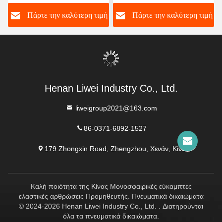
με τα μέσα αέρα
ευέλικτο στοιχείο
ή
Πάρτε την καλύτερη τιμή
Πάρτε την καλύτερη τιμή
Προσφέροντας μακρά
κατάλληλο για δυναμικά
διάρκεια ζωής και
συστήματα σωληνώσεων
ανώτερη αντοχή
που απαιτούν
αντιστάθμιση κίνησης
Henan Liwei Industry Co., Ltd.
liweigroup2021@163.com
86-0371-6892-1527
179 Zhongxin Road, Zhengzhou, Χενάν, Κίνα
Καλή ποιότητα της Κίνας Μονοσφαιρικές εύκαμπτες
ελαστικές αρθρώσεις Προμηθευτής. Πνευματικά δικαιώματα
© 2024-2026 Henan Liwei Industry Co., Ltd. . Διατηρούνται
όλα τα πνευματικά δικαιώματα.