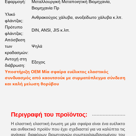
Εφαρμογή:
Μεταλλουργική Μεταποιητική Βιομηχανία,
Βιομηχανία Πρ
Υλικό
Ανθρακούχος χάλυβα, ανοξείδωτο χάλυβα κ.λπ.
φλάντζας:
Πρότυπο
DIN, ANSI, JIS κ.λπ.
φλάντζας:
Απόσβεση
των
Ψηλά
κραδασμών:
Αντοχή στη
Εξοχος
διάβρωση:
Υποστήριξη OEM Μία σφαίρα ευέλικτος ελαστικός
συνδυασμός από καουτσούκ με συρματόπλεγμα σύνδεση
και καλή μείωση θορύβου
Περιγραφή του προϊόντος:
Η ελαστική ελαστική ένωση με μία σφαίρα είναι ένα ευέλικτο
και ανθεκτικό προϊόν που έχει σχεδιαστεί για να καλύπτει τις
ανάγκες διαφόρων βιομηχανιών.συμπεριλαμβανομένου του