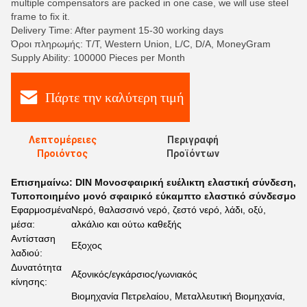
multiple compensators are packed in one case, we will use steel
frame to fix it.
Delivery Time: After payment 15-30 working days
Όροι πληρωμής: Τ/Τ, Western Union, L/C, D/A, MoneyGram
Supply Ability: 100000 Pieces per Month
Πάρτε την καλύτερη τιμή
Λεπτομέρειες
Περιγραφή
Προιόντος
Προϊόντων
Επισημαίνω:
DIN Μονοσφαιρική ευέλικτη ελαστική σύνδεση
,
Τυποποιημένο μονό σφαιρικό εύκαμπτο ελαστικό σύνδεσμο
Εφαρμοσμένα
Νερό, θαλασσινό νερό, ζεστό νερό, λάδι, οξύ,
μέσα:
αλκάλιο και ούτω καθεξής
Αντίσταση
Εξοχος
λαδιού:
Δυνατότητα
Αξονικός/εγκάρσιος/γωνιακός
κίνησης:
Βιομηχανία Πετρελαίου, Μεταλλευτική Βιομηχανία,