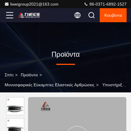
liweigroup2021@163.com
86-0371-6892-1527
Κουβέντα
Προϊόντα
Σπίτι
>
Προϊόντα
>
Μονοσφαιρικές Εύκαμπτες Ελαστικές Αρθρώσεις
>
Υποστήριξη
OEM Μία σφαίρα ευέλικτος ελαστικός συνδυασμός από
καουτσούκ με συρματόπλεγμα σύνδεση και καλή μείωση θορύβου