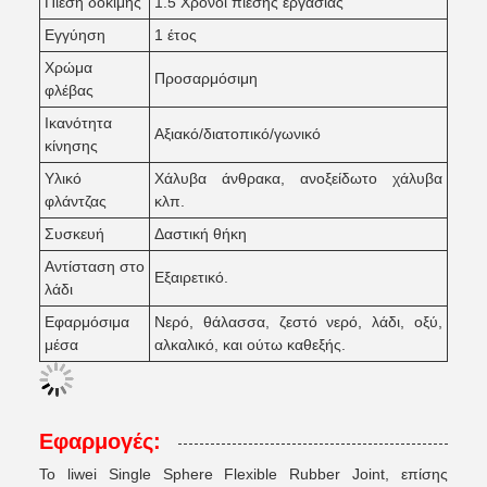
Πίεση δοκιμής
1.5 Χρόνοι πίεσης εργασίας
Εγγύηση
1 έτος
Χρώμα
Προσαρμόσιμη
φλέβας
Ικανότητα
Αξιακό/διατοπικό/γωνικό
κίνησης
Υλικό
Χάλυβα άνθρακα, ανοξείδωτο χάλυβα
φλάντζας
κλπ.
Συσκευή
Δαστική θήκη
Αντίσταση στο
Εξαιρετικό.
λάδι
Εφαρμόσιμα
Νερό, θάλασσα, ζεστό νερό, λάδι, οξύ,
μέσα
αλκαλικό, και ούτω καθεξής.
Εφαρμογές:
Το liwei Single Sphere Flexible Rubber Joint, επίσης