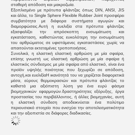
σταθερή απόδοση και μακροζωία.
Εξοπλισμένο με πρότυπα φλάντζας όπως DIN, ANSI, JIS
και άλλα, το Single Sphere Flexible Rubber Joint προσφέρει
συμβατότητα με διάφορα συστήματα αγωγών και
διαμορφώσεις.Αυτή η ευελιξία στα πρότυπα φλάντζας
εξασφαλίζει την απρόσκοπτη ενσωμάτωση και
εγκατάσταση, καθιστώντας ευκολότερη την ενσωμάτωση
του αρθρώματος σε υφιστάμενες εγκαταστάσεις χωρίς να
απαιτούνται εκτεταμένες τροποποιήσεις.
Συνολικά, η ελαστική ελαστική αρθρώση με μία σφαίρα,
επίσης γνωστή ως ελαστική αρθρώση με μία σφαίρα ή
ελαστικός σύνδεσμος με μία σφαίρα από ελαστικό, είναι ένα
προϊόν υψηλής ποιότητας που ξεχωρίζει σε απόδοση,
αντοχή,και ευελιξίαΗ ικανότητά του να χειρίζεται διαφορετικά
μέσα, εύρους θερμοκρασιών και πρότυπα φλάντζας το
καθιστά μια αξιόπιστη λύση για ένα ευρύ φάσμα
βιομηχανικών εφαρμογών.δραστηριότητες εξόρυξης, έργα
προστασίας του περιβάλλοντος, ή άλλες βιομηχανίες, αυτή
η ελαστική σύνδεση αποδεικνύεται ένα πολύτιμο
περιουσιακό στοιχείο που ενισχύει την αποτελεσματικότητα
και την αξιοπιστία σε διάφορες διαδικασίες.