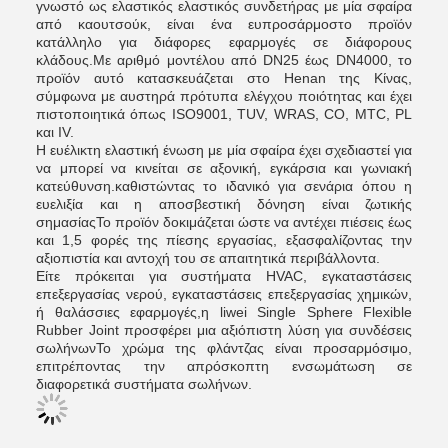
γνωστό ως ελαστικός ελαστικός συνδετήρας με μία σφαίρα
από καουτσούκ, είναι ένα ευπροσάρμοστο προϊόν
κατάλληλο για διάφορες εφαρμογές σε διάφορους
κλάδους.Με αριθμό μοντέλου από DN25 έως DN4000, το
προϊόν αυτό κατασκευάζεται στο Henan της Κίνας,
σύμφωνα με αυστηρά πρότυπα ελέγχου ποιότητας και έχει
πιστοποιητικά όπως ISO9001, TUV, WRAS, CO, MTC, PL
και IV.
Η ευέλικτη ελαστική ένωση με μία σφαίρα έχει σχεδιαστεί για
να μπορεί να κινείται σε αξονική, εγκάρσια και γωνιακή
κατεύθυνση.καθιστώντας το ιδανικό για σενάρια όπου η
ευελιξία και η αποσβεστική δόνηση είναι ζωτικής
σημασίαςΤο προϊόν δοκιμάζεται ώστε να αντέχει πιέσεις έως
και 1,5 φορές της πίεσης εργασίας, εξασφαλίζοντας την
αξιοπιστία και αντοχή του σε απαιτητικά περιβάλλοντα.
Είτε πρόκειται για συστήματα HVAC, εγκαταστάσεις
επεξεργασίας νερού, εγκαταστάσεις επεξεργασίας χημικών,
ή θαλάσσιες εφαρμογές,η liwei Single Sphere Flexible
Rubber Joint προσφέρει μια αξιόπιστη λύση για συνδέσεις
σωλήνωνΤο χρώμα της φλάντζας είναι προσαρμόσιμο,
επιτρέποντας την απρόσκοπτη ενσωμάτωση σε
διαφορετικά συστήματα σωλήνων.