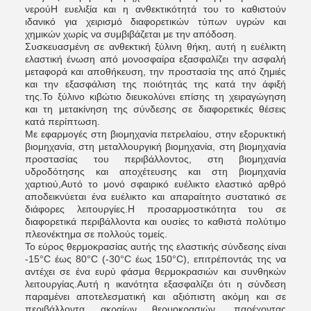
νερούΗ ευελιξία και η ανθεκτικότητά του το καθιστούν
ιδανικό για χειρισμό διαφορετικών τύπων υγρών και
χημικών χωρίς να συμβιβάζεται με την απόδοση.
Συσκευασμένη σε ανθεκτική ξύλινη θήκη, αυτή η ευέλικτη
ελαστική ένωση από μονοσφαίρα εξασφαλίζει την ασφαλή
μεταφορά και αποθήκευση, την προστασία της από ζημιές
και την εξασφάλιση της ποιότητάς της κατά την άφιξή
της.Το ξύλινο κιβώτιο διευκολύνει επίσης τη χειραγώγηση
και τη μετακίνηση της σύνδεσης σε διαφορετικές θέσεις
κατά περίπτωση.
Με εφαρμογές στη βιομηχανία πετρελαίου, στην εξορυκτική
βιομηχανία, στη μεταλλουργική βιομηχανία, στη βιομηχανία
προστασίας του περιβάλλοντος, στη βιομηχανία
υδροδότησης και αποχέτευσης και στη βιομηχανία
χαρτιού,Αυτό το μονό σφαιρικό ευέλικτο ελαστικό αρθρό
αποδεικνύεται ένα ευέλικτο και απαραίτητο συστατικό σε
διάφορες λειτουργίες.Η προσαρμοστικότητα του σε
διαφορετικά περιβάλλοντα και ουσίες το καθιστά πολύτιμο
πλεονέκτημα σε πολλούς τομείς.
Το εύρος θερμοκρασίας αυτής της ελαστικής σύνδεσης είναι
-15°C έως 80°C (-30°C έως 150°C), επιτρέποντάς της να
αντέχει σε ένα ευρύ φάσμα θερμοκρασιών και συνθηκών
λειτουργίας.Αυτή η ικανότητα εξασφαλίζει ότι η σύνδεση
παραμένει αποτελεσματική και αξιόπιστη ακόμη και σε
περιβάλλοντα ακραίων θερμοκρασιών, παρέχοντας