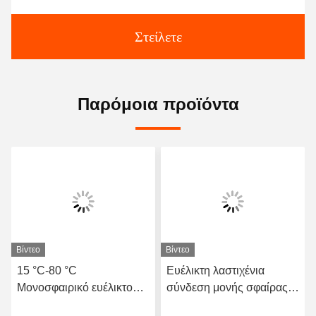
Στείλετε
Παρόμοια προϊόντα
Βίντεο
Βίντεο
15 °C-80 °C
Ευέλικτη λαστιχένια
Μονοσφαιρικό ευέλικτο
σύνδεση μονής σφαίρας
ελαστικό αρθρό συμβατό
ανθεκτική στη διάβρωση,