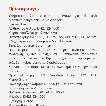
Προσαρμογή:
Υπηρεσίες εξατομίκευσης προϊόντων για ελαστικές
ελαστικές αρθρώσεις με μία σφαίρα:
Ετικέτα: liwei
Αριθμός μοντέλου: DN25-DN4000
Χώρος προέλευσης: Χενάν, Κίνα
Πιστοποίηση: ISO9001, TUV, WRAS, CO, MTC, PL, IV κλπ.
Ελάχιστη ποσότητα παραγγελίας: 1 σύνολο
Τιμή: Διαπραγματεύσιμη τιμή
Πληροφορίες συσκευασίας: Εσωτερική πλαστική ταινία,
εξωτερική ξύλινη θήκη, εάν υπάρχουν πολλαπλά
αντισταθμιστικά σε μία θήκη, θα χρησιμοποιήσουμε ένα
χάλυβα πλαίσιο για να το διορθώσουμε.
Χρόνος παράδοσης: Μετά την πληρωμή 15-30 εργάσιμες
ημέρες
Όροι πληρωμής: T/T, Western Union, L/C, D/A,
MoneyGram
Ικανότητα εφοδιασμού: 100000 κομμάτια το μήνα
Αντίσταση στο λάδι: Εξαιρετική
Πρότυπο φλάντζας: DIN, ANSI, JIS κλπ.
Μέγεθος: DN25-DN4000
Εγγύηση: 1 έτος
Μείωση θορύβου: Καλό