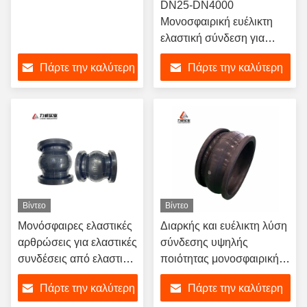
DN25-DN4000
Μονοσφαιρική ευέλικτη
ελαστική σύνδεση για
θερμοκρασία από -15°C
Πάρτε την καλύτερη
Πάρτε την καλύτερη
έως 80°C
τιμή
τιμή
Βίντεο
Βίντεο
Μονόσφαιρες ελαστικές
Διαρκής και ευέλικτη λύση
αρθρώσεις για ελαστικές
σύνδεσης υψηλής
συνδέσεις από ελαστικό
ποιότητας μονοσφαιρικής
εξορυκτικού τύπου
ευέλικτης ελαστικής
Πάρτε την καλύτερη
Πάρτε την καλύτερη
αρθρώσεως