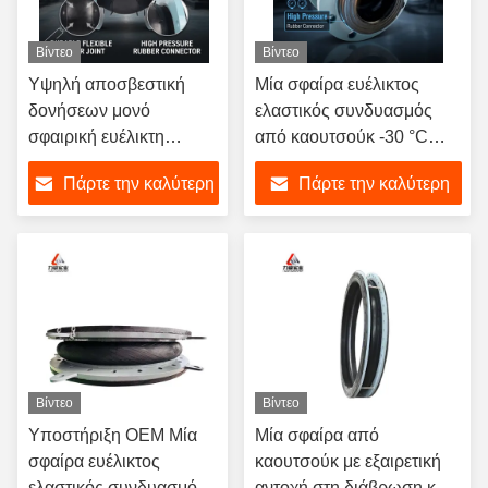
Βίντεο
Βίντεο
Υψηλή αποσβεστική
Μία σφαίρα ευέλικτος
δονήσεων μονό
ελαστικός συνδυασμός
σφαιρική ευέλικτη
από καουτσούκ -30 °C
ελαστική σύνδεση για 6-
έως 150 °C Τεστ πίεσης
Πάρτε την καλύτερη
Πάρτε την καλύτερη
40bars PN6-PN40 σε
συνδετήματος με νήματα
δύσκολα βιομηχανικά
1,5 φορές της πίεσης
τιμή
τιμή
περιβάλλοντα
εργασίας
Βίντεο
Βίντεο
Υποστήριξη OEM Μία
Μία σφαίρα από
σφαίρα ευέλικτος
καουτσούκ με εξαιρετική
ελαστικός συνδυασμός
αντοχή στη διάβρωση και