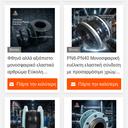
τιμή
τιμή
Βίντεο
Βίντεο
Φθηνό αλλά αξιόπιστο
PN6-PN40 Μονοσφαιρική
μονοσφαιρικό ελαστικό
ευέλικτη ελαστική σύνδεση
αρθρώμα Εύκολη
με προσαρμόσιμο χρώμα
εγκατάσταση και μακρά
φλάντζης και σύνδεση
Πάρτε την καλύτερη
Πάρτε την καλύτερη
αντοχή
φλάντζης / νήματος
τιμή
τιμή