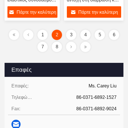
από καουτσούκ με
φλάντσα από ανθρακικό
Πάρτε την καλύτερη
Πάρτε την καλύτερη
συρματόπλεγμα
χάλυβα
σύνδεση και καλή
τιμή
τιμή
μείωση θορύβου
1
2
3
4
5
6
7
8
Επαφές
Επαφές:
Ms. Carey Liu
Τηλεφώνημα:
86-0371-6892-1527
Fax:
86-0371-6892-9024