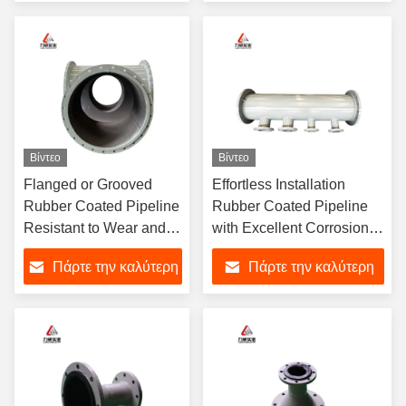
χιλιοστών Ιδανικό για
Surfaces
τιμή
τιμή
βιώσιμες λύσεις
μεταφοράς υγρών
Βίντεο
Βίντεο
Flanged or Grooved
Effortless Installation
Rubber Coated Pipeline
Rubber Coated Pipeline
Resistant to Wear and
with Excellent Corrosion
Tear for Long-lasting
Resistance from Henan
Πάρτε την καλύτερη
Πάρτε την καλύτερη
Performance
τιμή
τιμή