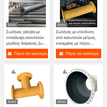
Βίντεο
Βίντεο
Σωλήνας χάλυβα με
Σωλήνας με επένδυση
επικάλυψη καουτσούκ
από καουτσούκ μέτριας
μεγάλης διάρκειας ζωής,
ευκαμψίας με πάχος
προσαρμοσμένη
τοιχώματος 2 έως 16mm
Πάρτε την καλύτερη
Πάρτε την καλύτερη
επένδυση, προαιρετικό
και προσαρμοσμένη
υλικό, ανθεκτικό στη
υποστήριξη ODM για
τιμή
τιμή
διάβρωση, βιομηχανικό
σκληρά περιβάλλοντα
Βίντεο
Βίντεο