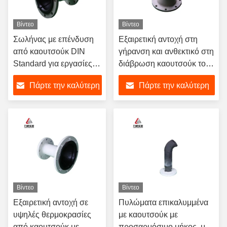
Βίντεο
Βίντεο
Σωλήνας με επένδυση
Εξαιρετική αντοχή στη
από καουτσούκ DIN
γήρανση και ανθεκτικό στη
Standard για εργασίες
διάβρωση καουτσούκ του
εξόρυξης
ASTM
Πάρτε την καλύτερη
Πάρτε την καλύτερη
τιμή
τιμή
Βίντεο
Βίντεο
Εξαιρετική αντοχή σε
Πυλώματα επικαλυμμένα
υψηλές θερμοκρασίες
με καουτσούκ με
από καουτσούκ με
προσαρμόσιμο μήκος, με