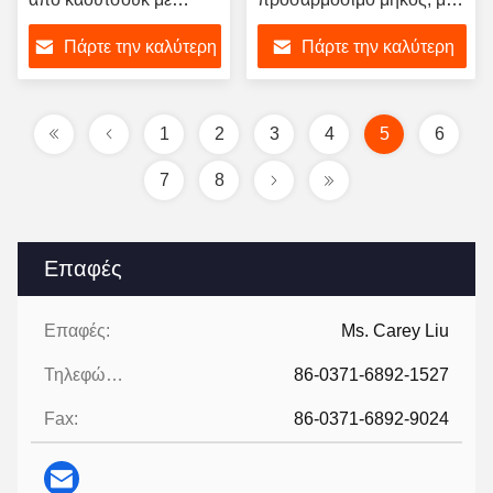
επένδυση σωλήνα από
ελαστική επένδυση τόσο
Πάρτε την καλύτερη
Πάρτε την καλύτερη
χάλυβα άνθρακα PE
στην εσωτερική όσο και
επικαλυμμένο για
στην εξωτερική επιφάνεια
τιμή
τιμή
εξατομικευμένη και OEM
υποστήριξη
1
2
3
4
5
6
7
8
Επαφές
Επαφές:
Ms. Carey Liu
Τηλεφώνημα:
86-0371-6892-1527
Fax:
86-0371-6892-9024