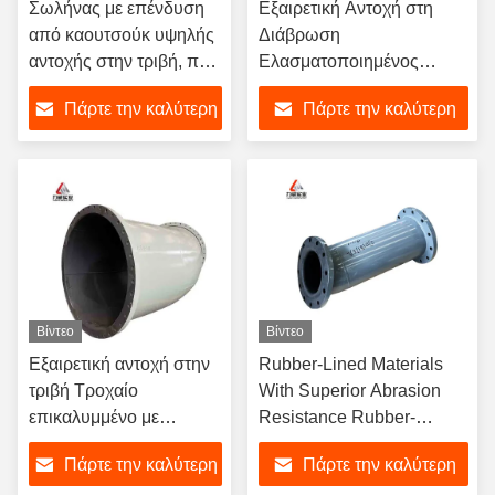
Σωλήνας με επένδυση
Εξαιρετική Αντοχή στη
από καουτσούκ υψηλής
Διάβρωση
αντοχής στην τριβή, που
Ελασματοποιημένος
παρέχει απόδοση στις
Αγωγός Προσφέροντας
Πάρτε την καλύτερη
Πάρτε την καλύτερη
χημικές και
Εξειδικευμένη
μεταλλευτικές
Επεξεργασία
τιμή
τιμή
βιομηχανίες
Σχεδιασμένος για Ασφαλή
Μεταφορά Διαβρωτικών
Υγρών
Βίντεο
Βίντεο
Εξαιρετική αντοχή στην
Rubber-Lined Materials
τριβή Τροχαίο
With Superior Abrasion
επικαλυμμένο με
Resistance Rubber-
καουτσούκ με πάχος
Coated Pipes With FF
Πάρτε την καλύτερη
Πάρτε την καλύτερη
επένδυσης 3 έως 8
Flanges And Fully Sealed