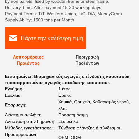
by iron pallets, fixed by wooden frame or steel frame.
Delivery Time: After payment 15-30 working days
Payment Terms: T/T, Western Union, L/C, D/A, MoneyGram
Supply Ability: 1500 tons per Month
Πάρτε την καλύτερη τιμή
Λεπτομέρειες
Περιγραφή
Προιόντος
Προϊόντων
Επισημαίνω:
Βιομηχανικός αγωγός επένδυσης καουτσούκ
,
προσαρμοσμένος αγωγός επένδυσης καουτσούκ
Εγγύηση:
1 έτος
Ευελιξία:
Ωραίο.
Χημικά, Ορυχεία, Καθαρισμός νερού,
Εφαρμογή:
κλπ.
Διάστημα σωλήνα:
Προσαρμόσιμη
Αντίσταση στην Γήρανση:
Εξαιρετικό.
Μέθοδος εγκατάστασης:
Σύνδεση φλάντζης ή σύνδεσμοι
Προσαρμοσμένη
OEM, ODM