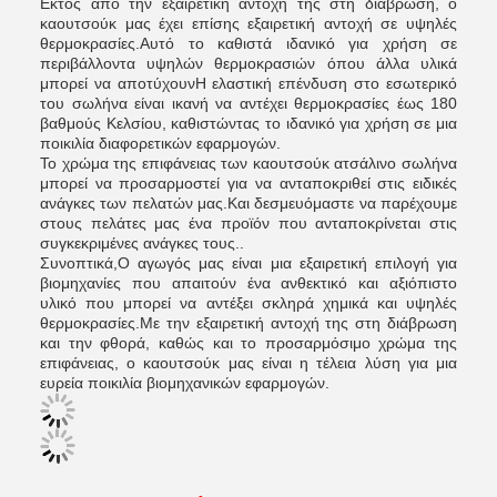
Εκτός από την εξαιρετική αντοχή της στη διάβρωση, ο
καουτσούκ μας έχει επίσης εξαιρετική αντοχή σε υψηλές
θερμοκρασίες.Αυτό το καθιστά ιδανικό για χρήση σε
περιβάλλοντα υψηλών θερμοκρασιών όπου άλλα υλικά
μπορεί να αποτύχουνΗ ελαστική επένδυση στο εσωτερικό
του σωλήνα είναι ικανή να αντέχει θερμοκρασίες έως 180
βαθμούς Κελσίου, καθιστώντας το ιδανικό για χρήση σε μια
ποικιλία διαφορετικών εφαρμογών.
Το χρώμα της επιφάνειας των καουτσούκ ατσάλινο σωλήνα
μπορεί να προσαρμοστεί για να ανταποκριθεί στις ειδικές
ανάγκες των πελατών μας.Και δεσμευόμαστε να παρέχουμε
στους πελάτες μας ένα προϊόν που ανταποκρίνεται στις
συγκεκριμένες ανάγκες τους..
Συνοπτικά,Ο αγωγός μας είναι μια εξαιρετική επιλογή για
βιομηχανίες που απαιτούν ένα ανθεκτικό και αξιόπιστο
υλικό που μπορεί να αντέξει σκληρά χημικά και υψηλές
θερμοκρασίες.Με την εξαιρετική αντοχή της στη διάβρωση
και την φθορά, καθώς και το προσαρμόσιμο χρώμα της
επιφάνειας, ο καουτσούκ μας είναι η τέλεια λύση για μια
ευρεία ποικιλία βιομηχανικών εφαρμογών.