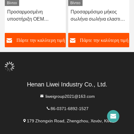
Βίντεο
Βίντεο
Προσαρμοσμένη
Προσαρμόσιμο μήκος
υποστήριξη OEM
σωλήνα σωλήνα ελαστικό
Ανθεκτικό στη διάβρωση
επενδυμένο σχεδιασμένο
καουτσούκ σωλήνα με
με πάχος επενδύσεως 3-8
ή
Πάρτε την καλύτερη τιμή
Πάρτε την καλύτερη τιμή
ανθεκτικό φυσικό
mm παρέχοντας εξαιρετική
καουτσούκ Neoprene
αντοχή στη διάβρωση
EPDM και νιτρίλιο υλικό
επένδυσης για την
απόδοση
Henan Liwei Industry Co., Ltd.
liweigroup2021@163.com
86-0371-6892-1527
179 Zhongxin Road, Zhengzhou, Χενάν, Κίνα