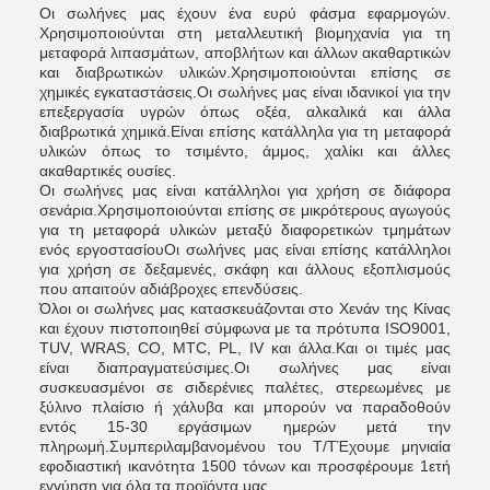
Οι σωλήνες μας έχουν ένα ευρύ φάσμα εφαρμογών.
Χρησιμοποιούνται στη μεταλλευτική βιομηχανία για τη
μεταφορά λιπασμάτων, αποβλήτων και άλλων ακαθαρτικών
και διαβρωτικών υλικών.Χρησιμοποιούνται επίσης σε
χημικές εγκαταστάσεις.Οι σωλήνες μας είναι ιδανικοί για την
επεξεργασία υγρών όπως οξέα, αλκαλικά και άλλα
διαβρωτικά χημικά.Είναι επίσης κατάλληλα για τη μεταφορά
υλικών όπως το τσιμέντο, άμμος, χαλίκι και άλλες
ακαθαρτικές ουσίες.
Οι σωλήνες μας είναι κατάλληλοι για χρήση σε διάφορα
σενάρια.Χρησιμοποιούνται επίσης σε μικρότερους αγωγούς
για τη μεταφορά υλικών μεταξύ διαφορετικών τμημάτων
ενός εργοστασίουΟι σωλήνες μας είναι επίσης κατάλληλοι
για χρήση σε δεξαμενές, σκάφη και άλλους εξοπλισμούς
που απαιτούν αδιάβροχες επενδύσεις.
Όλοι οι σωλήνες μας κατασκευάζονται στο Χενάν της Κίνας
και έχουν πιστοποιηθεί σύμφωνα με τα πρότυπα ISO9001,
TUV, WRAS, CO, MTC, PL, IV και άλλα.Και οι τιμές μας
είναι διαπραγματεύσιμες.Οι σωλήνες μας είναι
συσκευασμένοι σε σιδερένιες παλέτες, στερεωμένες με
ξύλινο πλαίσιο ή χάλυβα και μπορούν να παραδοθούν
εντός 15-30 εργάσιμων ημερών μετά την
πληρωμή.Συμπεριλαμβανομένου του T/TΈχουμε μηνιαία
εφοδιαστική ικανότητα 1500 τόνων και προσφέρουμε 1ετή
εγγύηση για όλα τα προϊόντα μας.